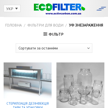
Skip
to
УКР
content
ГОЛОВНА
/
ФІЛЬТРИ ДЛЯ ВОДИ
/
УФ ЗНЕЗАРАЖЕННЯ
ФІЛЬТР
СТЕРИЛІЗАЦІЯ ДЕЗІНФЕКЦІЯ
ТАРИ ТА УПАКОВКИ