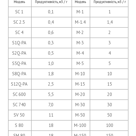
Модель
Продуктивність, м3 / г
Модель
Продуктивність, м3 / г
SC 1
0,1
M-1
1
SC 2.5
0,4
M-1.4
1,4
SC 4
0,6
M-2
2
S1Q-PA
0,3
M-3
3
S2Q-PA
0,5
M-4
4
S5Q-PA
1,0
M-5
5
S8Q-PA
1,8
M-10
10
S12Q-PA
2,5
M-15
15
SC 600
5,5
M-20
20
SC 740
7,0
M-30
30
SV 50
11
M-50
50
S 80
18
M-100
100
SM 80
18
M-150
150