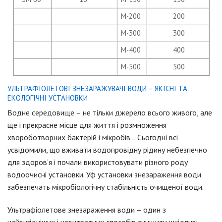
M-200
200
M-300
300
M-400
400
M-500
500
УЛЬТРАФІОЛЕТОВІ ЗНЕЗАРАЖУВАЧІ ВОДИ – ЯКІСНІ ТА
ЕКОЛОГІЧНІ УСТАНОВКИ
Водне середовище – не тільки джерело всього живого, але
ще і прекрасне місце для життя і розмноження
хвороботворних бактерій і мікробів .. Сьогодні всi
усвідомили, що вживати водопровідну рідину небезпечно
для здоров’я і почали використовувати різного роду
водоочисні установки. Уф установки знезараження води
забезпечать мікробіологічну стабільність очищеної води.
Ультрафіолетове знезараження води – один з
найвигідніших і невитратних способів знищити шкідливі