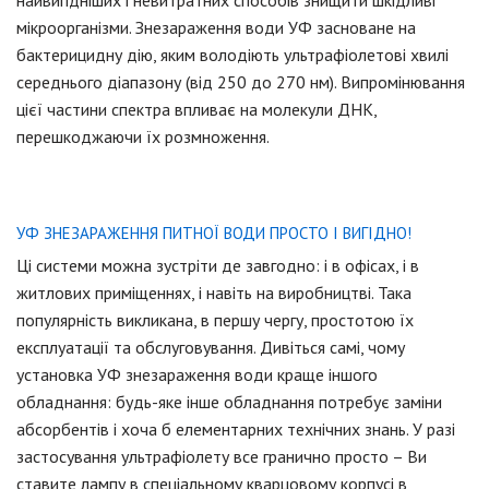
мікроорганізми. Знезараження води УФ засноване на
бактерицидну дію, яким володіють ультрафіолетові хвилі
середнього діапазону (від 250 до 270 нм). Випромінювання
цієї частини спектра впливає на молекули ДНК,
перешкоджаючи їх розмноження.
УФ ЗНЕЗАРАЖЕННЯ ПИТНОЇ ВОДИ ПРОСТО І ВИГІДНО!
Ці системи можна зустріти де завгодно: і в офісах, і в
житлових приміщеннях, і навіть на виробництві. Така
популярність викликана, в першу чергу, простотою їх
експлуатації та обслуговування. Дивіться самі, чому
установка УФ знезараження води краще іншого
обладнання: будь-яке інше обладнання потребує заміни
абсорбентів і хоча б елементарних технічних знань. У разі
застосування ультрафіолету все гранично просто – Ви
ставите лампу в спеціальному кварцовому корпусі в