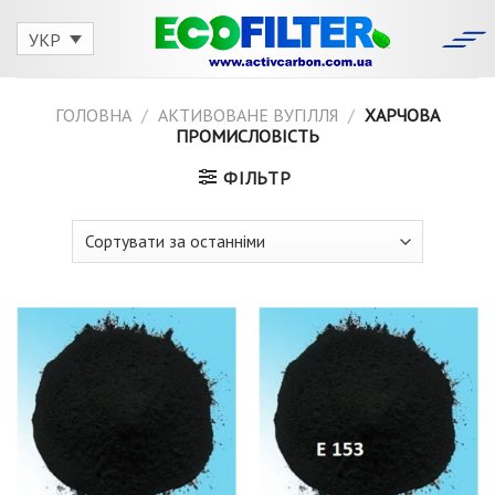
Skip
to
УКР
content
ГОЛОВНА
/
АКТИВОВАНЕ ВУГІЛЛЯ
/
ХАРЧОВА
ПРОМИСЛОВІСТЬ
ФІЛЬТР