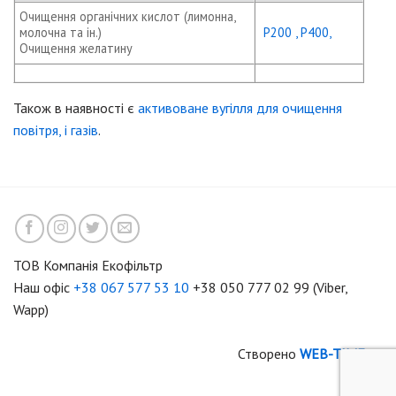
Очищення органічних кислот (лимонна,
молочна та ін.)
Р200
,
P400
,
Очищення желатину
Також
в
наявності
є
активоване
вугілля
для
очищення
повітря
,
і
газів
.
ТОВ Компанія Екофільтр
Наш офіс
+38 067 577 53 10
+38 050 777 02 99 (Viber,
Wapp)
Створено
WEB-TIME