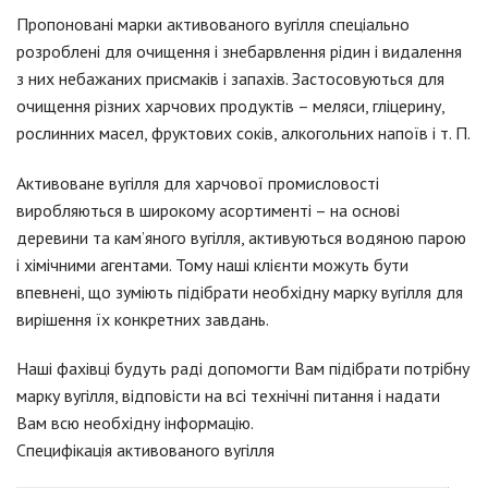
Пропоновані марки активованого вугілля спеціально
розроблені для очищення і знебарвлення рідин і видалення
з них небажаних присмаків і запахів. Застосовуються для
очищення різних харчових продуктів – меляси, гліцерину,
рослинних масел, фруктових соків, алкогольних напоїв і т. П.
Активоване вугілля для харчової промисловості
виробляються в широкому асортименті – на основі
деревини та кам’яного вугілля, активуються водяною парою
і хімічними агентами. Тому наші клієнти можуть бути
впевнені, що зуміють підібрати необхідну марку вугілля для
вирішення їх конкретних завдань.
Наші фахівці будуть раді допомогти Вам підібрати потрібну
марку вугілля, відповісти на всі технічні питання і надати
Вам всю необхідну інформацію.
Специфікація активованого вугілля