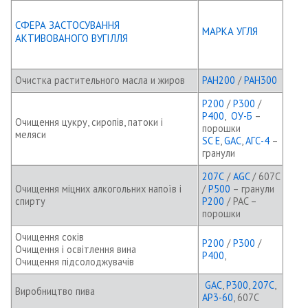
СФЕРА ЗАСТОСУВАННЯ
МАРКА УГЛЯ
АКТИВОВАНОГО ВУГІЛЛЯ
Очистка растительного масла и жиров
PAH200
/
PAH300
Р200
/
P300
/
P400
,
ОУ-Б
–
Очищення цукру, сиропів, патоки і
порошки
меляси
SC E
,
GAC
,
АГС-4
–
гранули
207С
/
AGC
/ 607C
Очищення міцних алкогольних напоїв і
/
P500
– гранули
спирту
P200
/ PAC –
порошки
Очищення соків
Р200
/
P300
/
Очищення і освітлення вина
P400
,
Очищення підсолоджувачів
GAC
,
P300
,
207C
,
Виробництво пива
AP3-60
, 607C