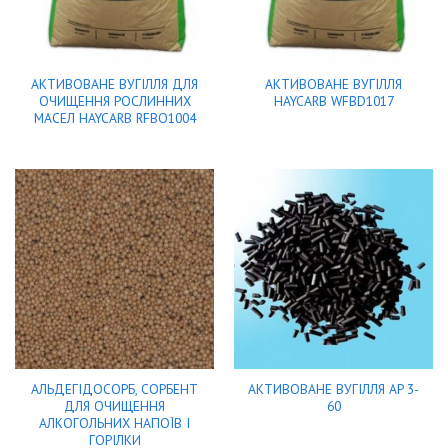
АКТИВОВАНЕ ВУГІЛЛЯ ДЛЯ
АКТИВОВАНЕ ВУГІЛЛЯ
ОЧИЩЕННЯ РОСЛИННИХ
HAYCARB WFBD1017
МАСЕЛ HAYCARB RFBO1004
АЛЬДЕГІДОСОРБ, СОРБЕНТ
АКТИВОВАНЕ ВУГІЛЛЯ AP 3-
ДЛЯ ОЧИЩЕННЯ
60
АЛКОГОЛЬНИХ НАПОЇВ І
ГОРІЛКИ