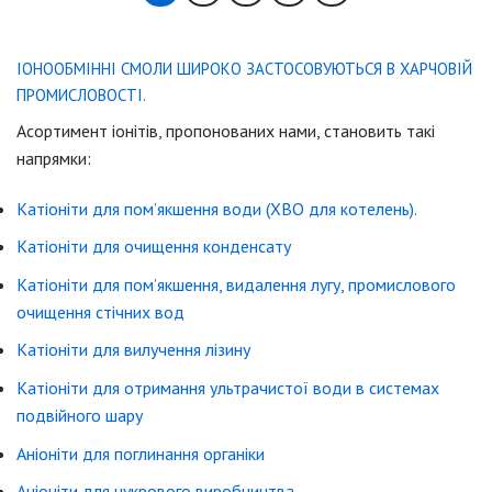
ІОНООБМІННІ СМОЛИ ШИРОКО ЗАСТОСОВУЮТЬСЯ В ХАРЧОВІЙ
ПРОМИСЛОВОСТІ.
Асортимент іонітів, пропонованих нами, становить такі
напрямки:
Катіоніти для пом’якшення води (ХВО для котелень).
Катіоніти для очищення конденсату
Катіоніти для пом’якшення, видалення лугу, промислового
очищення стічних вод
Катіоніти для вилучення лізину
Катіоніти для отримання ультрачистої води в системах
подвійного шару
Аніоніти для поглинання органіки
Аніоніти для цукрового виробництва