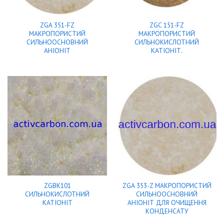
ZGA 351-FZ
ZGC 151-FZ
МАКРОПОРИСТИЙ
МАКРОПОРИСТИЙ
СИЛЬНООСНОВНИЙ
СИЛЬНОКИСЛОТНИЙ
АНІОНІТ
КАТІОНІТ.
ZGBK101
ZGA 353-Z МАКРОПОРИСТИЙ
СИЛЬНОКИСЛОТНИЙ
СИЛЬНООСНОВНИЙ
КАТІОНІТ
АНІОНІТ ДЛЯ ОЧИЩЕННЯ
КОНДЕНСАТУ