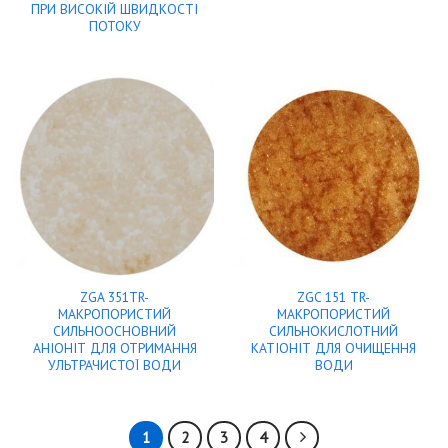
ПРИ ВИСОКІЙ ШВИДКОСТІ
ПОТОКУ
ZGA 351TR-
ZGC 151 TR-
МАКРОПОРИСТИЙ
МАКРОПОРИСТИЙ
СИЛЬНООСНОВНИЙ
СИЛЬНОКИСЛОТНИЙ
АНІОНІТ ДЛЯ ОТРИМАННЯ
КАТІОНІТ ДЛЯ ОЧИЩЕННЯ
УЛЬТРАЧИСТОЇ ВОДИ
ВОДИ
1
2
3
4