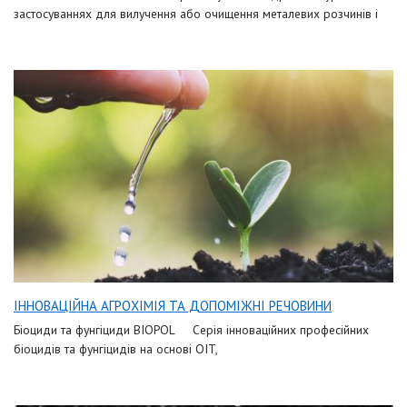
застосуваннях для вилучення або очищення металевих розчинів і
IННОВАЦIЙНА АГРОХIМIЯ ТА ДОПОМIЖНI РЕЧОВИНИ
Біоциди та фунгіциди BIOPOL Серія інноваційних професійних
біоцидів та фунгіцидів на основі OIT,