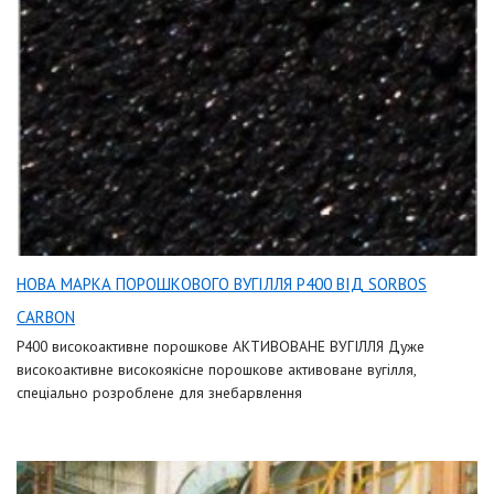
НОВА МАРКА ПОРОШКОВОГО ВУГІЛЛЯ Р400 ВІД SORBOS
CARBON
Р400 високоактивне порошкове АКТИВОВАНЕ ВУГІЛЛЯ Дуже
високоактивне високоякісне порошкове активоване вугілля,
спеціально розроблене для знебарвлення