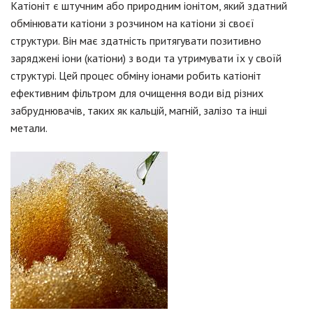
Катіоніт є штучним або природним іонітом, який здатний
обмінювати катіони з розчином на катіони зі своєї
структури. Він має здатність притягувати позитивно
заряджені іони (катіони) з води та утримувати їх у своїй
структурі. Цей процес обміну іонами робить катіоніт
ефективним фільтром для очищення води від різних
забруднювачів, таких як кальцій, магній, залізо та інші
метали.