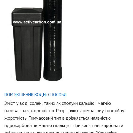
ПОМ’ЯКШЕННЯ ВОДИ: СПОСОБИ
Зміст у воді солей, таких як сполуки кальцію і магнію
називається жорсткістю. Розрізняють тимчасову і постійну
жорсткість. Тимчасовий тип відрізняється наявністю
гідрокарбонатів магнію і кальцію. При кип’ятінні карбонати
осідають на стінках посуду у вигляді накипу. Жорсткість