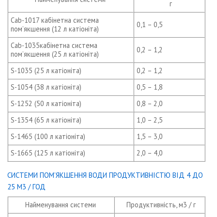
г
Cab-1017 кабінетна система
0,1 – 0,5
пом’якшення (12 л катiонiта)
Cab-1035кабінетна система
0,2 – 1,2
пом’якшення (25 л катiонiта)
S-1035 (25 л катiонiта)
0,2 – 1,2
S-1054 (38 л катiонiта)
0,5 – 1,8
S-1252 (50 л катiонiта)
0,8 – 2,0
S-1354 (65 л катiонiта)
1,0 – 2,5
S-1465 (100 л катiонiта)
1,5 – 3,0
S-1665 (125 л катiонiта)
2,0 – 4,0
СИСТЕМИ ПОМ’ЯКШЕННЯ ВОДИ ПРОДУКТИВНІСТЮ ВІД 4 ДО
25 М3 / ГОД
Найменування системи
Продуктивність, м3 / г