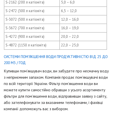
S-2162 (200 л катiонiта)
5,0 – 6,0
S-2472 (300 л катiонiта)
6,5 – 12,0
S-3072 (500 л катiонiта)
12,0 – 16,0
S-3672 (700 л катiонiта)
16,0 – 19,0
S-4272 (900 л катiонiта)
20,0 – 22,0
S-4872 (1150 л катiонiта)
22,0 – 25,0
СИСТЕМИ ПОМ’ЯКШЕННЯ ВОДИ ПРОДУКТИВНІСТЮ ВІД 25 ДО
200 М3 / ГОД
Купивши пом’якшувач води, ви забудете про несмачну воду
з неприємним запахом. Компанія продає пом’якшувачі води
по всій території України. Фільтр пом’якшення води ви
можете купити самостійно обравши з усього асортименту
фільтри для пом’якшення води, відправивши заявку з сайту,
або зателефонувати за вказаними телефонами, і фахівці
компанії допоможуть вас з вибором.