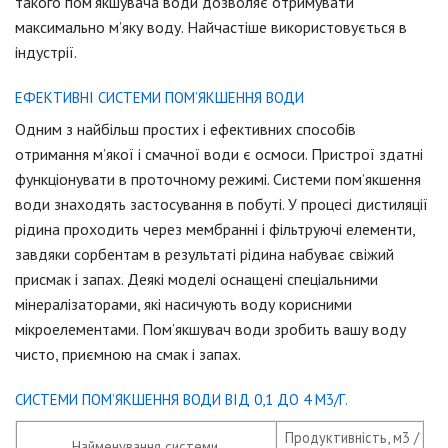
такого пом’якшувача води дозволяє отримувати
максимально м’яку воду. Найчастіше використовується в
індустрії.
ЕФЕКТИВНІ СИСТЕМИ ПОМ’ЯКШЕННЯ ВОДИ
Одним з найбільш простих і ефективних способів
отримання м’якої і смачної води є осмоси. Пристрої здатні
функціонувати в проточному режимі. Системи пом’якшення
води знаходять застосування в побуті. У процесі дистиляції
рідина проходить через мембранні і фільтруючі елементи,
завдяки сорбентам в результаті рідина набуває свіжий
присмак і запах. Деякі моделі оснащені спеціальними
мінералізаторами, які насичують воду корисними
мікроелементами. Пом’якшувач води зробить вашу воду
чисто, приємною на смак і запах.
СИСТЕМИ ПОМ’ЯКШЕННЯ ВОДИ ВІД 0,1 ДО 4 М3/Г.
Продуктивність, м3 /
Найменування системи