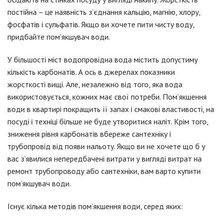
постійна – це наявність з’єднання кальцію, магнію, хлору,
фосфатів і сульфатів. Якщо ви хочете пити чисту воду,
придбайте пом’якшувач води.
У більшості міст водопровідна вода містить допустиму
кількість карбонатів. А ось в джерелах показники
жорсткості вищі. Але, незалежно від того, яка вода
використовується, кожних має свої потреби. Пом’якшення
води в квартирі покращить її запах і смакові властивості, на
посуді і техніці більше не буде утворитися наліт. Крім того,
зниження рівня карбонатів вбереже сантехніку і
трубопровід від появи нальоту. Якщо ви не хочете що б у
вас з’явилися непередбачені витрати у вигляді витрат на
ремонт трубопроводу або сантехніки, вам варто купити
пом’якшувач води.
Існує кілька методів пом’якшення води, серед яких: