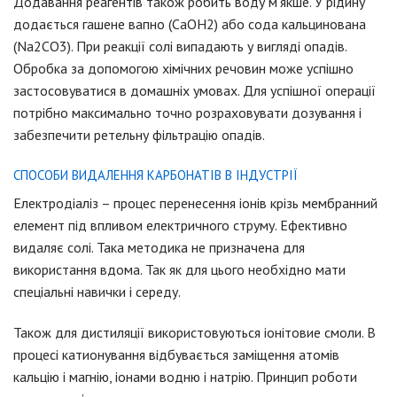
Додавання реагентів також робить воду м’якше. У рідину
додається гашене вапно (CaOH2) або сода кальцинована
(Na2CO3). При реакції солі випадають у вигляді опадів.
Обробка за допомогою хімічних речовин може успішно
застосовуватися в домашніх умовах. Для успішної операції
потрібно максимально точно розраховувати дозування і
забезпечити ретельну фільтрацію опадів.
СПОСОБИ ВИДАЛЕННЯ КАРБОНАТІВ В ІНДУСТРІЇ
Електродіаліз – процес перенесення іонів крізь мембранний
елемент під впливом електричного струму. Ефективно
видаляє солі. Така методика не призначена для
використання вдома. Так як для цього необхідно мати
спеціальні навички і середу.
Також для дистиляції використовуються іонітовие смоли. В
процесі катионування відбувається заміщення атомів
кальцію і магнію, іонами водню і натрію. Принцип роботи