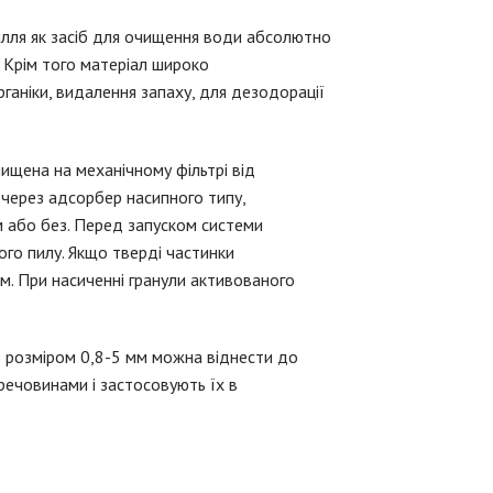
ілля як засіб для очищення води абсолютно
 Крім того матеріал широко
ганіки, видалення запаху, для дезодорації
ищена на механічному фільтрі від
 через адсорбер насипного типу,
ом або без. Перед запуском системи
го пилу. Якщо тверді частинки
м. При насиченні гранули активованого
в) розміром 0,8-5 мм можна віднести до
 речовинами і застосовують їх в