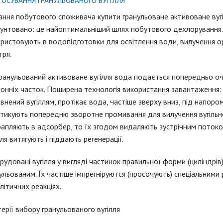
ТОСУВАННЯ ГРАНУЛЬОВАНОГО ВУГІЛЛЯ
ння побутового споживача купити гранульоване активоване вуг
унтовано: це найоптимальніший шлях побутового дехлорування.
ристовують в водопідготовки для освітлення води, вилучення ор
тря.
ранульований активоване вугілля вода подається попередньо оч
онніх часток. Поширена технологія використання завантаження:
внений вугіллям, протікає вода, частіше зверху вниз, під напор
тикують попередню зворотне промивання для вилучення вугільно
апляють в адсорбер, то їх згодом видаляють зустрічним потоко
лля витягують і піддають регенерації.
рудовані вугілля у вигляді частинок правильної форми (циліндрі
ульованим. Їх частіше імпрегніруются (просочують) спеціальними
літичних реакціях.
ерії вибору гранульованого вугілля