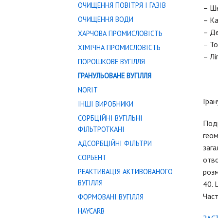
ОЧИЩЕННЯ ПОВІТРЯ І ГАЗІВ
– Шк
ОЧИЩЕННЯ ВОДИ
– Ка
– Д
ХАРЧОВА ПРОМИСЛОВІСТЬ
– Т
ХІМІЧНА ПРОМИСЛОВІСТЬ
– Лі
ПОРОШКОВЕ ВУГІЛЛЯ
ГРАНУЛЬОВАНЕ ВУГІЛЛЯ
NORIT
Гран
ІНШІ ВИРОБНИКИ
СОРБЦІЙНІ ВУГІЛЬНІ
Подр
ФІЛЬТРОТКАНІ
геом
АДСОРБЦІЙНІ ФІЛЬТРИ
зага
СОРБЕНТ
отво
РЕАКТИВАЦІЯ АКТИВОВАНОГО
розм
ВУГІЛЛЯ
40. 
Част
ФОРМОВАНІ ВУГІЛЛЯ
HAYCARB