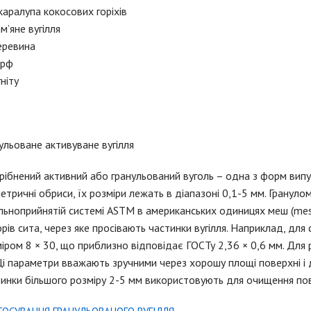
аралупа кокосових горіхів
м’яне вугілля
еревина
орф
гніту
ульоване активуване вугілля
ібнений активний або гранульований вуголь – одна з форм випу
етричні обриси, їх розміри лежать в діапазоні 0,1-5 мм. Грану
льноприйнятій системі ASTM в американських одиницях меш (mes
рів сита, через яке просівають частинки вугілля. Наприклад, для
іром 8 × 30, що приблизно відповідає ГОСТу 2,36 × 0,6 мм. Для 
Ці параметри вважають зручними через хорошу площі поверхні і 
инки більшого розміру 2-5 мм використовують для очищення пов