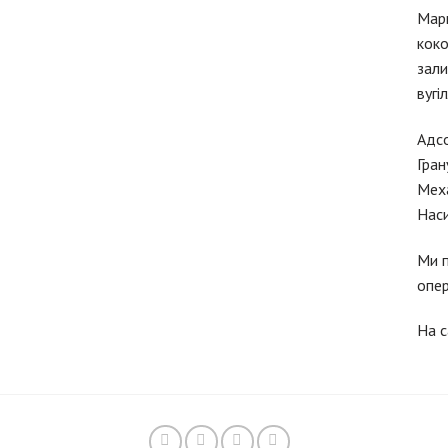
Марк
коко
зали
вугі
Адсо
Гран
Меха
Наси
Ми п
опер
На с