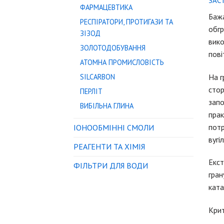
ЗАС
ФАРМАЦЕВТИКА
Бажа
РЕСПІРАТОРИ, ПРОТИГАЗИ ТА
обгр
ЗІЗОД
вико
ЗОЛОТОДОБУВАННЯ
пові
АТОМНА ПРОМИСЛОВІСТЬ
На г
SILCARBON
стор
ПЕРЛІТ
запо
ВИБІЛЬНА ГЛИНА
прак
потр
IОНООБМІННІ СМОЛИ
вугі
РЕАГЕНТИ ТА ХІМІЯ
Екст
ФІЛЬТРИ ДЛЯ ВОДИ
гран
ката
Крит