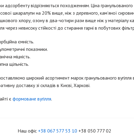
и адсорбенту відрізняються походженням. Ціна гранульованого 
сової шкаралупи на 20% вище, ніж з деревного, кам’яної сировини
шкового хлору, озону в два-чотири рази вище ніж у матеріалу к
лля через невисоку стійкості до стирання гарні в побутових фільт
рбційна ємність.
улометричні показники.
нічна міцність.
пна щільність.
оставляємо широкий асортимент марок гранульованого вугілля ви
ативну доставку зі складів в Києві, Харкові.
айті є
формоване вугілля
.
Наш офіс
+38 067 577 53 10
+38 050 777 02