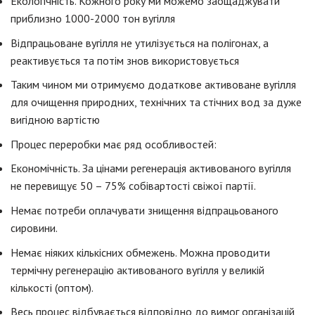
Екологічність. Кожного року ми можемо заощаджувати
приблизно 1000-2000 тон вугілля
Відпрацьоване вугілля не утилізується на полігонах, а
реактивується та потім знов використовується
Таким чином ми отримуємо додаткове активоване вугілля
для очищення природних, технічних та стічних вод за дуже
вигідною вартістю
Процес переробки має ряд особливостей:
Економічність. За цінами регенерація активованого вугілля
не перевищує 50 – 75% собівартості свіжої партії.
Немає потреби оплачувати знищення відпрацьованого
сировини.
Немає ніяких кількісних обмежень. Можна проводити
термічну регенерацію активованого вугілля у великій
кількості (оптом).
Весь процес відбувається відповідно до вимог організацій