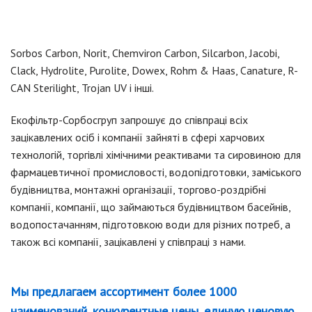
Sorbos Carbon, Norit, Chemviron Carbon, Silcarbon, Jacobi,
Clack, Hydrolite, Purolite, Dowex, Rohm & Haas, Canature, R-
CAN Sterilight, Trojan UV і інші.
Екофільтр-Сорбосгруп запрошує до співпраці всіх
зацікавлених осіб і компанії зайняті в сфері харчових
технологій, торгівлі хімічними реактивами та сировиною для
фармацевтичної промисловості, водопідготовки, заміського
будівництва, монтажні організації, торгово-роздрібні
компанії, компанії, що займаються будівництвом басейнів,
водопостачанням, підготовкою води для різних потреб, а
також всі компанії, зацікавлені у співпраці з нами.
Мы предлагаем ассортимент более 1000
наименований, конкурентные цены, единую ценовую