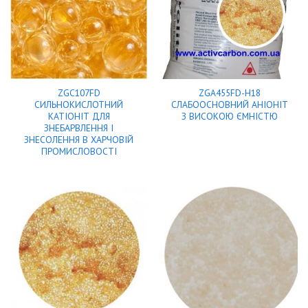
ZGC107FD
ZGA455FD-H18
СИЛЬНОКИСЛОТНИЙ
СЛАБООСНОВНИЙ АНІОНІТ
КАТІОНІТ ДЛЯ
З ВИСОКОЮ ЄМНІСТЮ
ЗНЕБАРВЛЕННЯ І
ЗНЕСОЛЕННЯ В ХАРЧОВІЙ
ПРОМИСЛОВОСТІ