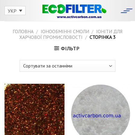
Skip
to
УКР
content
ГОЛОВНА
/
IОНООБМІННІ СМОЛИ
/
ІОНІТИ ДЛЯ
ХАРЧОВОЇ ПРОМИСЛОВОСТІ
/
СТОРІНКА 3
ФІЛЬТР