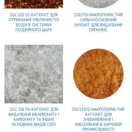
ZGC 102 SC-КАТІОНІТ ДЛЯ
ZGD750-МАКРОПОРИСТИЙ
ОТРИМАННЯ УЛЬТРАЧИСТОЇ
СИЛЬНООСНОВНИЙ
ВОДИ В СИСТЕМАХ
АНІОНІТ ДЛЯ ВИДАЛЕННЯ
ПОДВІЙНОГО ШАРУ
ОРГАНІКИ.
ZGC 258 FD-КАТІОНІТ ДЛЯ
ZGC151FD МАКРОПОРИСТИЙ
ВИДАЛЕННЯ БІКАРБОНАТУ І
КАТІОНІТ ДЛЯ
КАРБОНАТУ ТА ІНШИХ
ЗНЕБАРВЛЕННЯ І
ОСНОВНИХ ВИДІВ СОЛІ
ЗНЕСОЛЕННЯ В ХАРЧОВІЙ
ПРОМИСЛОВОСТІ