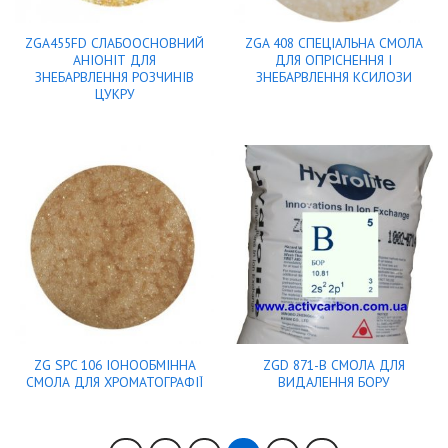
ZGA455FD СЛАБООСНОВНИЙ
ZGA 408 СПЕЦІАЛЬНА СМОЛА
АНIОНIТ ДЛЯ
ДЛЯ ОПРІСНЕННЯ І
ЗНЕБАРВЛЕННЯ РОЗЧИНІВ
ЗНЕБАРВЛЕННЯ КСИЛОЗИ
ЦУКРУ
ZG SPC 106 ІОНООБМІННА
ZGD 871-B СМОЛА ДЛЯ
СМОЛА ДЛЯ ХРОМАТОГРАФІЇ
ВИДАЛЕННЯ БОРУ