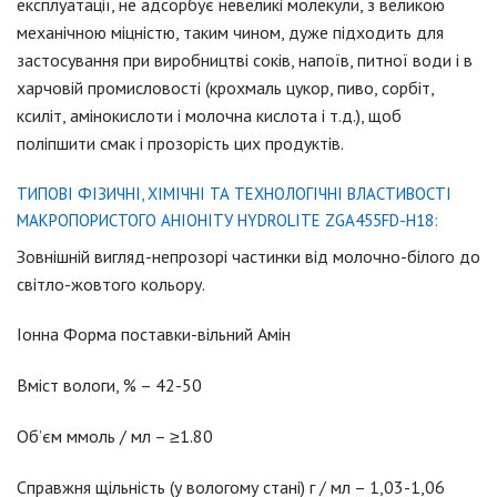
експлуатації, не адсорбує невеликі молекули, з великою
механічною міцністю, таким чином, дуже підходить для
застосування при виробництві соків, напоїв, питної води і в
харчовій промисловості (крохмаль цукор, пиво, сорбіт,
ксиліт, амінокислоти і молочна кислота і т.д.), щоб
поліпшити смак і прозорість цих продуктів.
ТИПОВІ ФІЗИЧНІ, ХІМІЧНІ ТА ТЕХНОЛОГІЧНІ ВЛАСТИВОСТІ
МАКРОПОРИСТОГО АНІОНІТУ HYDROLITE ZGA455FD-H18:
Зовнішній вигляд-непрозорі частинки від молочно-білого до
світло-жовтого кольору.
Іонна Форма поставки-вільний Амін
Вміст вологи, % – 42-50
Об’єм ммоль / мл – ≥1.80
Справжня щільність (у вологому стані) г / мл – 1,03-1,06