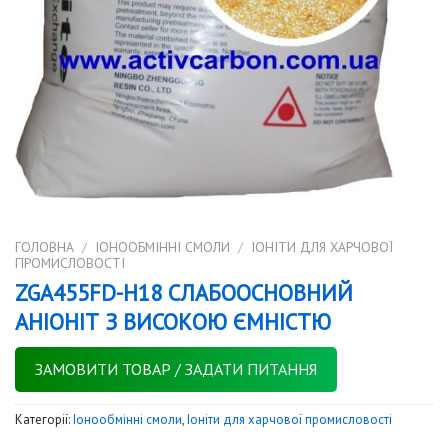
ГОЛОВНА
/
IОНООБМІННІ СМОЛИ
/
ІОНІТИ ДЛЯ ХАРЧОВОЇ
ПРОМИСЛОВОСТІ
ZGA455FD-H18 СЛАБООСНОВНИЙ
АНІОНІТ З ВИСОКОЮ ЄМНІСТЮ
ЗАМОВИТИ ТОВАР / ЗАДАТИ ПИТАННЯ
Категорії:
Iонообмінні смоли
,
Іоніти для харчової промисловості