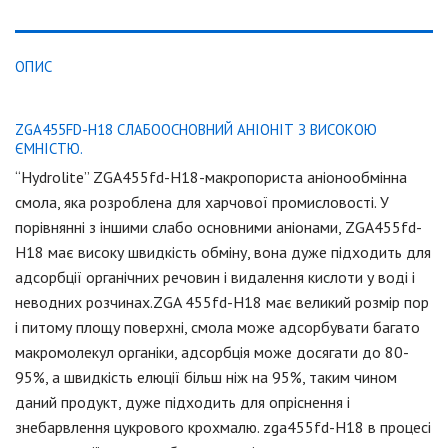
ОПИС
ZGA455FD-H18 СЛАБООСНОВНИЙ АНІОНІТ З ВИСОКОЮ
ЄМНІСТЮ.
“Hydrolite” ZGA455fd-H18-макропориста аніонообмінна
смола, яка розроблена для харчової промисловості. У
порівнянні з іншими слабо основними аніонами, ZGA455fd-
H18 має високу швидкість обміну, вона дуже підходить для
адсорбції органічних речовин і видалення кислоти у воді і
неводних розчинах.ZGA 455fd-H18 має великий розмір пор
і питому площу поверхні, смола може адсорбувати багато
макромолекул органіки, адсорбція може досягати до 80-
95%, а швидкість елюції більш ніж на 95%, таким чином
даний продукт, дуже підходить для опріснення і
знебарвлення цукрового крохмалю. zga455fd-H18 в процесі