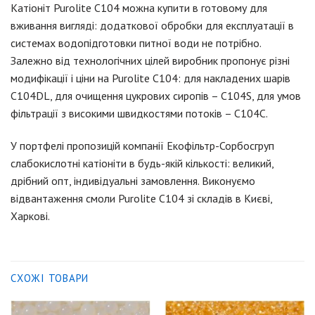
Катіоніт Purolite C104 можна купити в готовому для
вживання вигляді: додаткової обробки для експлуатації в
системах водопідготовки питної води не потрібно.
Залежно від технологічних цілей виробник пропонує різні
модифікації і ціни на Purolite C104: для накладених шарів
С104DL, для очищення цукрових сиропів – С104S, для умов
фільтрації з високими швидкостями потоків – С104C.
У портфелі пропозицій компанії Екофільтр-Сорбосгруп
слабокислотні катiонiти в будь-якій кількості: великий,
дрібний опт, індивідуальні замовлення. Виконуємо
відвантаження смоли Purolite C104 зі складів в Києві,
Харкові.
СХОЖІ ТОВАРИ