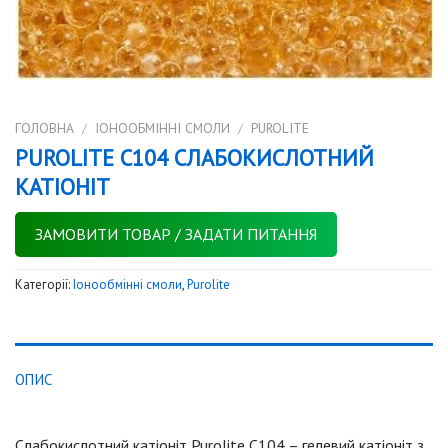
ГОЛОВНА
/
IОНООБМІННІ СМОЛИ
/
PUROLITE
PUROLITE C104 СЛАБОКИСЛОТНИЙ
КАТIОНIТ
ЗАМОВИТИ ТОВАР / ЗАДАТИ ПИТАННЯ
Категорії:
Iонообмінні смоли
,
Purolite
ОПИС
Слабокислотний катiонiт Purolite C104 – гелевий катiонiт з