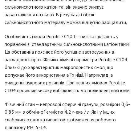
сильнокислотного катiонiта, він значно знижує
навантаження на нього. В результаті обсяг
сильнокислотного матеріалу можна відчутно заощадити.
Особливість смоли Purolite C104 – низька щільність у
порівнянні зі стандартними сильнокислотними катiонiтами.
Ця обставина пояснює його успішне застосування в
накладних шарах. Фізико-хімічні параметри Purolite C104
близькі до характеристик макропористих смол, що
допускає його використання в їх ніші. Наприклад, в
очищенні цукрових розчинів. При певних умовах Purolite
C104 проявляє високу вибірковість до полівалентним іонів.
Фізичний стан – непрозорі сферичні гранули, розміром 0,6-
0,85 мм з обмінної ємністю 4,2 г-екв / л. Як і у інших
слабокислотних катионитов є обмеження робочого
діапазону PH: 5-14.