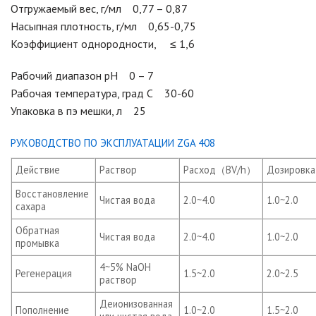
Отгружаемый вес, г/мл 0,77 – 0,87
Насыпная плотность, г/мл 0,65-0,75
Коэффициент однородности, ≤ 1,6
Рабочий диапазон рН 0 – 7
Рабочая температура, град С 30-60
Упаковка в пэ мешки, л 25
РУКОВОДСТВО ПО ЭКСПЛУАТАЦИИ ZGA 408
Действие
Раствор
Расход（BV/h）
Дозировк
Восстановление
Чистая вода
2.0~4.0
1.0~2.0
сахара
Обратная
Чистая вода
2.0~4.0
1.0~2.0
промывка
4~5% NaOH
Регенерация
1.5~2.0
2.0~2.5
раствор
Деионизованная
Пополнение
1.0~2.0
1.5~2.0