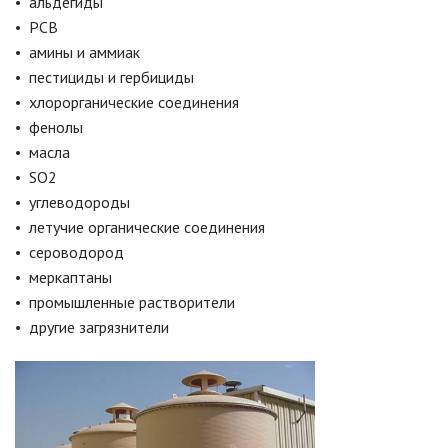
• альдегиды
• PCB
• амины и аммиак
• пестициды и гербициды
• хлорорганические соединения
• фенолы
• масла
• SО2
• углеводороды
• летучие органические соединения
• сероводород
• меркаптаны
• промышленные растворители
• другие загрязнители