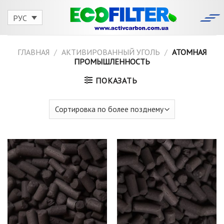
Skip
to
РУС
content
ГЛАВНАЯ
/
АКТИВИРОВАННЫЙ УГОЛЬ
/
АТОМНАЯ
ПРОМЫШЛЕННОСТЬ
ПОКАЗАТЬ