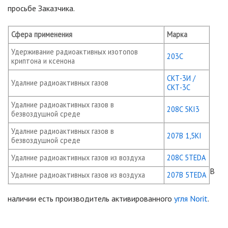
просьбе Заказчика.
Сфера применения
Марка
Удерживание радиоактивных изотопов
203С
криптона и ксенона
СКТ-3И /
Удалние радиоактивных газов
СКТ-3С
Удалние радиоактивных газов в
208C 5KI3
безвоздушной среде
Удалние радиоактивных газов в
207B 1,5KI
безвоздушной среде
Удалние радиоактивных газов из воздуха
208C 5TEDA
В
Удалние радиоактивных газов из воздуха
207B 5TEDA
наличии есть производитель активированного
угля Norit
.