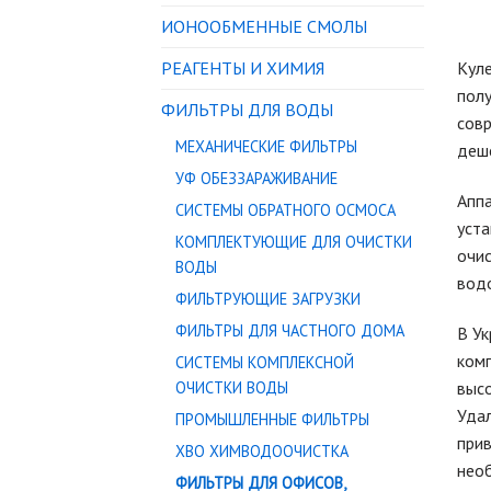
ИОНООБМЕННЫЕ СМОЛЫ
РЕАГЕНТЫ И ХИМИЯ
Куле
полу
ФИЛЬТРЫ ДЛЯ ВОДЫ
совр
МЕХАНИЧЕСКИЕ ФИЛЬТРЫ
деш
УФ ОБЕЗЗАРАЖИВАНИЕ
Апп
СИСТЕМЫ ОБРАТНОГО ОСМОСА
уста
КОМПЛЕКТУЮЩИЕ ДЛЯ ОЧИСТКИ
очис
ВОДЫ
водо
ФИЛЬТРУЮЩИЕ ЗАГРУЗКИ
ФИЛЬТРЫ ДЛЯ ЧАСТНОГО ДОМА
В Ук
комп
СИСТЕМЫ КОМПЛЕКСНОЙ
высо
ОЧИСТКИ ВОДЫ
Удал
ПРОМЫШЛЕННЫЕ ФИЛЬТРЫ
прив
ХВО ХИМВОДООЧИСТКА
нео
ФИЛЬТРЫ ДЛЯ ОФИСОВ,