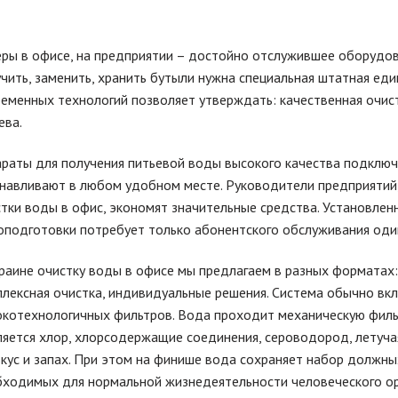
ры в офисе, на предприятии – достойно отслужившее оборудов
чить, заменить, хранить бутыли нужна специальная штатная еди
еменных технологий позволяет утверждать: качественная очист
ева.
араты для получения питьевой воды высокого качества подклю
навливают в любом удобном месте. Руководители предприятий,
тки воды в офис, экономят значительные средства. Установле
подготовки потребует только абонентского обслуживания один
раине очистку воды в офисе мы предлагаем в разных форматах:
лексная очистка, индивидуальные решения. Система обычно вкл
котехнологичных фильтров. Вода проходит механическую филь
яется хлор, хлорсодержащие соединения, сероводород, летуча
кус и запах. При этом на финише вода сохраняет набор должн
бходимых для нормальной жизнедеятельности человеческого ор