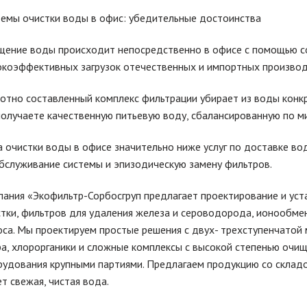
темы очистки воды в офис: убедительные достоинства
щение воды происходит непосредственно в офисе с помощью с
окоэффективных загрузок отечественных и импортных производ
отно составленный комплекс фильтрации убирает из воды конкр
олучаете качественную питьевую воду, сбалансированную по ми
 очистки воды в офисе значительно ниже услуг по доставке в
бслуживание системы и эпизодическую замену фильтров.
ания «Экофильтр-Сорбосгруп предлагает проектирование и уст
тки, фильтров для удаления железа и сероводорода, ионообме
са. Мы проектируем простые решения с двух- трехступенчатой
а, хлорорганики и сложные комплексы с высокой степенью очи
удования крупными партиями. Предлагаем продукцию со складов 
т свежая, чистая вода.