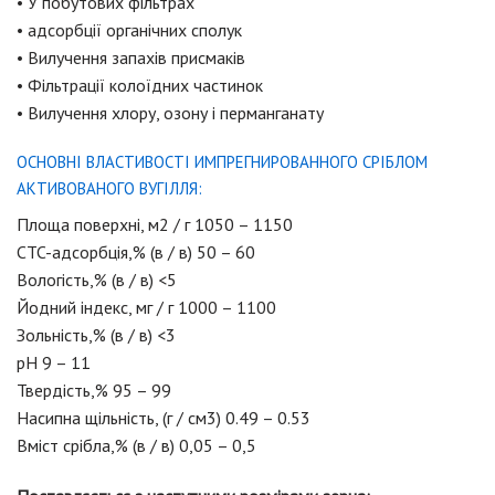
• У побутових фільтрах
• адсорбції органічних сполук
• Вилучення запахів присмаків
• Фільтрації колоїдних частинок
• Вилучення хлору, озону і перманганату
ОСНОВНІ ВЛАСТИВОСТІ ИМПРЕГНИРОВАННОГО СРІБЛОМ
АКТИВОВАНОГО ВУГІЛЛЯ:
Площа поверхні, м2 / г 1050 – 1150
CTC-адсорбція,% (в / в) 50 – 60
Вологість,% (в / в) <5
Йодний індекс, мг / г 1000 – 1100
Зольність,% (в / в) <3
pH 9 – 11
Твердість,% 95 – 99
Насипна щільність, (г / см3) 0.49 – 0.53
Вміст срібла,% (в / в) 0,05 – 0,5