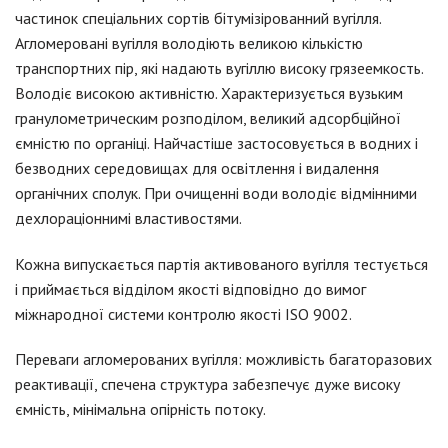
частинок спеціальних сортів бітумізірованний вугілля.
Агломеровані вугілля володіють великою кількістю
транспортних пір, які надають вугіллю високу грязеемкость.
Володіє високою активністю. Характеризується вузьким
гранулометрическим розподілом, великий адсорбційної
ємністю по органіці. Найчастіше застосовується в водних і
безводних середовищах для освітлення і видалення
органічних сполук. При очищенні води володіє відмінними
дехлораціоннимі властивостями.
Кожна випускається партія активованого вугілля тестується
і приймається відділом якості відповідно до вимог
міжнародної системи контролю якості ISO 9002.
Переваги агломерованих вугілля: можливість багаторазових
реактивації, спечена структура забезпечує дуже високу
ємність, мінімальна опірність потоку.