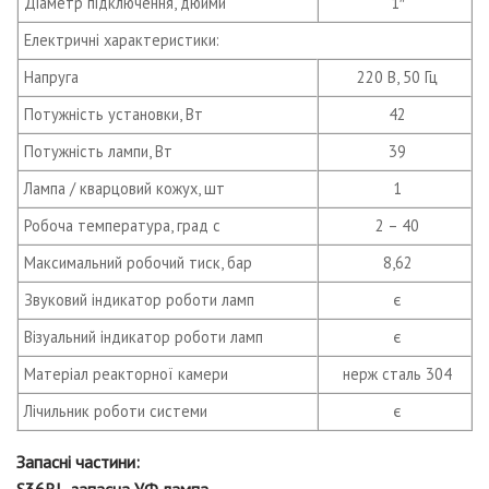
Діаметр підключення, дюйми
1″
Електричні характеристики:
Напруга
220 В, 50 Гц
Потужність установки, Вт
42
Потужність лампи, Вт
39
Лампа / кварцовий кожух, шт
1
Робоча температура, град с
2 – 40
Максимальний робочий тиск, бар
8,62
Звуковий індикатор роботи ламп
є
Візуальний індикатор роботи ламп
є
Матеріал реакторної камери
нерж сталь 304
Лічильник роботи системи
є
Запасні частини:
S36RL-запасна УФ лампа.