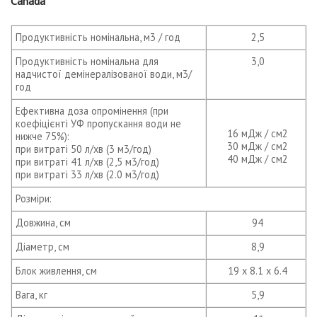
Canada
Продуктивність номінальна, м3 / год
2,5
Продуктивність номінальна для
3,0
надчистої демінералізованої води, м3/
год
Ефективна доза опромінення (при
коефіцієнті УФ пропускання води не
16 мДж / см2
нижче 75%):
30 мДж / см2
при витраті 50 л/хв (3 м3/год)
40 мДж / см2
при витраті 41 л/хв (2,5 м3/год)
при витраті 33 л/хв (2.0 м3/год)
Розміри:
Довжина, см
94
Діаметр, см
8,9
Блок живлення, см
19 x 8.1 x 6.4
Вага, кг
5,9