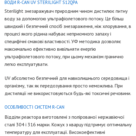
ВОДИ R-CAN UV STERILIGHT S12QPA
Sterilight знезаражувач природним чином дистилює питну
воду за допомогою ультрафіолетового потоку. Це більш
швидкий і безпечний спосіб знезараження, ніж хлорування, в
процесі якого рідина набуває неприємного запаху і
специфічні смакові властивості. УФ методика дозволяє
максимально ефективно вивільняти енергію
ультрафіолетового потоку, при цьому механізм гранично
легко експлуатувати.
UV абсолютно безпечний для навколишнього середовища і
організму, так як передозування просто неможлива. При
дистиляції не використовуються будь-які токсичні речовини.
ОСОБЛИВОСТІ СИСТЕМ R-CAN
Відділи реактора виготовлені з полірованої нержавіючої
сталі 304 і 316 марки. Кожух з кварцу підтримує оптимальну
температуру для експлуатації. Високоефективні