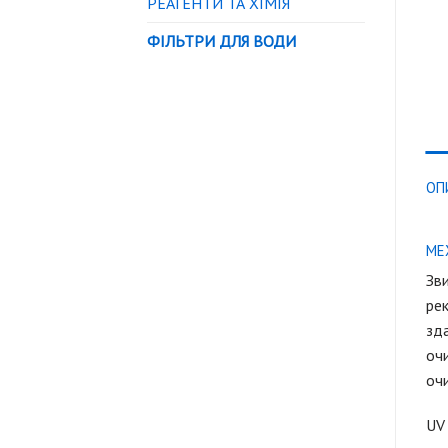
РЕАГЕНТИ ТА ХІМІЯ
ФІЛЬТРИ ДЛЯ ВОДИ
ОП
МЕ
Зви
рек
зда
очи
очи
UV 