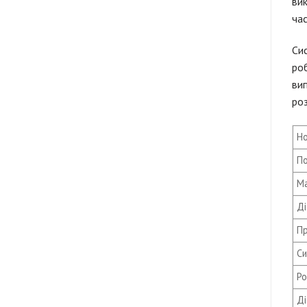
вик
час
Сис
ро
вип
роз
Но
По
Ма
Ді
Пр
Си
Ро
Ді