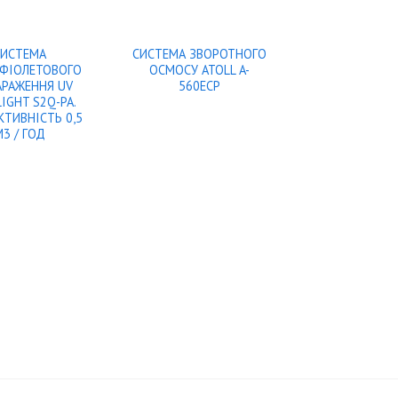
СИСТЕМА
СИСТЕМА ЗВОРОТНОГО
АФІОЛЕТОВОГО
ОСМОСУ ATOLL A-
АРАЖЕННЯ UV
560ECP
LIGHT S2Q-PA.
ТИВНІСТЬ 0,5
М3 / ГОД
СИСТЕМ
ЗНЕЗАРАЖ
СТІЧНИХ 