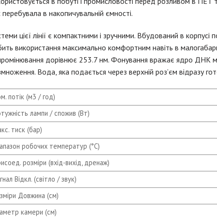
ористовується в побуті і промисловості перед розливом в ПЕТ та
 перебувала в накопичувальній ємності.
теми цієї лінії є компактними і зручними. Вбудований в корпусі 
бить використання максимально комфортним навіть в малогабар
ромінювання дорівнює 253.7 нм. Фонування вражає ядро ДНК мік
множення. Вода, яка подається через верхній роз’єм відразу го
м. потік (м3 / год)
тужність лампи / спожив (Вт)
кс. тиск (бар)
апазон робочих температур (°C)
исоед. розміри (вхід-вихід, дренаж)
гнал Відкл. (світло / звук)
зміри Довжина (см)
аметр камери (см)