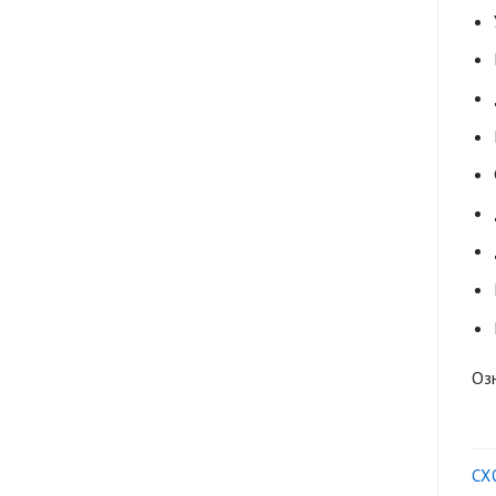
Оз
СХ