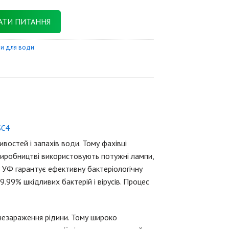
АТИ ПИТАННЯ
ри для води
SC4
востей і запахів води. Тому фахівці
 виробництві використовують потужні лампи,
 УФ гарантує ефективну бактеріологічну
.99% шкідливих бактерій і вірусів. Процес
знезараження рідини. Тому широко