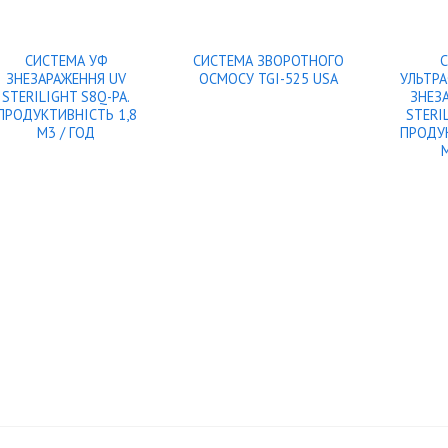
СИСТЕМА УФ
СИСТЕМА ЗВОРОТНОГО
ЗНЕЗАРАЖЕННЯ UV
ОСМОСУ TGI-525 USA
УЛЬТР
STERILIGHT S8Q-PA.
ЗНЕЗ
ПРОДУКТИВНІСТЬ 1,8
STERI
М3 / ГОД
ПРОДУК