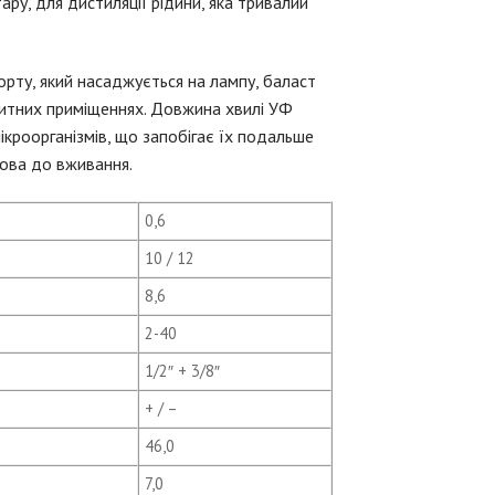
ру, для дистиляції рідини, яка тривалий
порту, який насаджується на лампу, баласт
итних приміщеннях. Довжина хвилі УФ
роорганізмів, що запобігає їх подальше
това до вживання.
0,6
10 / 12
8,6
2-40
1/2″ + 3/8″
+ / –
46,0
7,0