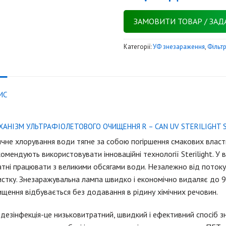
ЗАМОВИТИ ТОВАР / ЗАД
Категорії:
УФ знезараження
,
Фільт
ИС
ХАНІЗМ УЛЬТРАФІОЛЕТОВОГО ОЧИЩЕННЯ R – CAN UV STERILIGHT 
чне хлорування води тягне за собою погіршення смакових власти
омендують використовувати інноваційні технології Sterilight. У
тні працювати з великими обсягами води. Незалежно від потоку
стку. Знезаражувальна лампа швидко і економічно видаляє до 99
щення відбувається без додавання в рідину хімічних речовин.
дезінфекція-це низьковитратний, швидкий і ефективний спосіб 