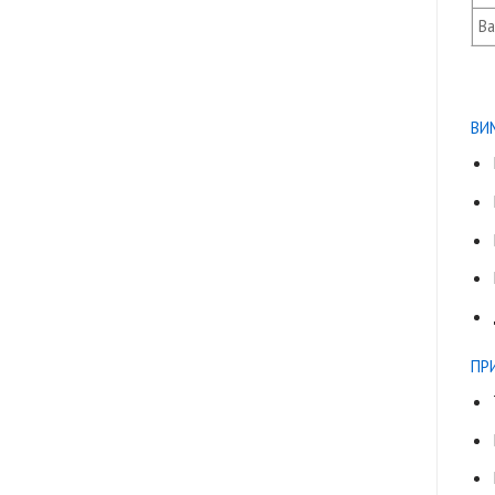
Ва
ВИ
ПР