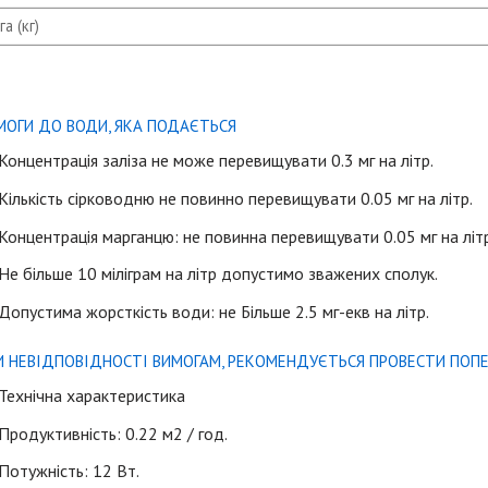
га (кг)
МОГИ ДО ВОДИ, ЯКА ПОДАЄТЬСЯ
Концентрація заліза не може перевищувати 0.3 мг на літр.
Кількість сірководню не повинно перевищувати 0.05 мг на літр.
Концентрація марганцю: не повинна перевищувати 0.05 мг на літ
Не більше 10 міліграм на літр допустимо зважених сполук.
Допустима жорсткість води: не Більше 2.5 мг-екв на літр.
И НЕВІДПОВІДНОСТІ ВИМОГАМ, РЕКОМЕНДУЄТЬСЯ ПРОВЕСТИ ПОП
Технічна характеристика
Продуктивність: 0.22 м2 / год.
Потужність: 12 Вт.