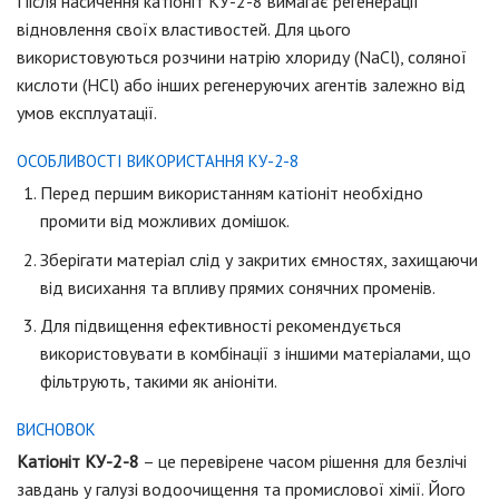
Після насичення катіоніт КУ-2-8 вимагає регенерації
відновлення своїх властивостей. Для цього
використовуються розчини натрію хлориду (NaCl), соляної
кислоти (HCl) або інших регенеруючих агентів залежно від
умов експлуатації.
ОСОБЛИВОСТІ ВИКОРИСТАННЯ КУ-2-8
Перед першим використанням катіоніт необхідно
промити від можливих домішок.
Зберігати матеріал слід у закритих ємностях, захищаючи
від висихання та впливу прямих сонячних променів.
Для підвищення ефективності рекомендується
використовувати в комбінації з іншими матеріалами, що
фільтрують, такими як аніоніти.
ВИСНОВОК
Катіоніт КУ-2-8
– це перевірене часом рішення для безлічі
завдань у галузі водоочищення та промислової хімії. Його