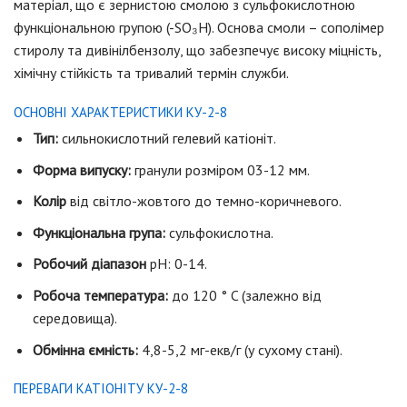
матеріал, що є зернистою смолою з сульфокислотною
функціональною групою (-SO₃H). Основа смоли – сополімер
стиролу та дивінілбензолу, що забезпечує високу міцність,
хімічну стійкість та тривалий термін служби.
ОСНОВНІ ХАРАКТЕРИСТИКИ КУ-2-8
Тип:
сильнокислотний гелевий катіоніт.
Форма випуску:
гранули розміром 03-12 мм.
Колір
від світло-жовтого до темно-коричневого.
Функціональна група:
сульфокислотна.
Робочий діапазон
pH: 0-14.
Робоча температура:
до 120 ° C (залежно від
середовища).
Обмінна ємність:
4,8-5,2 мг-екв/г (у сухому стані).
ПЕРЕВАГИ КАТІОНІТУ КУ-2-8