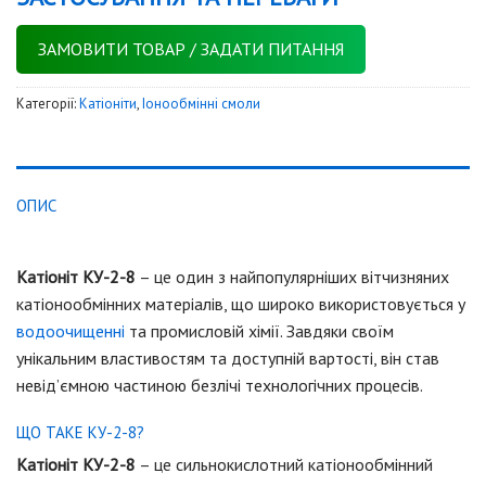
ЗАМОВИТИ ТОВАР / ЗАДАТИ ПИТАННЯ
Категорії:
Катіоніти
,
Iонообмінні смоли
ОПИС
Катіоніт КУ-2-8
– це один з найпопулярніших вітчизняних
катіонообмінних матеріалів, що широко використовується у
водоочищенні
та промисловій хімії. Завдяки своїм
унікальним властивостям та доступній вартості, він став
невід’ємною частиною безлічі технологічних процесів.
ЩО ТАКЕ КУ-2-8?
Катіоніт КУ-2-8
– це сильнокислотний катіонообмінний