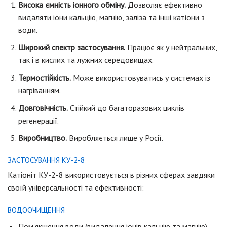
Висока ємність іонного обміну.
Дозволяє ефективно
видаляти іони кальцію, магнію, заліза та інші катіони з
води.
Широкий спектр застосування.
Працює як у нейтральних,
так і в кислих та лужних середовищах.
Термостійкість.
Може використовуватись у системах із
нагріванням.
Довговічність.
Стійкий до багаторазових циклів
регенерації.
Виробництво.
Виробляється лише у Росії.
ЗАСТОСУВАННЯ КУ-2-8
Катіоніт КУ-2-8 використовується в різних сферах завдяки
своїй універсальності та ефективності:
ВОДООЧИЩЕННЯ
Пом’якшення води (видалення іонів кальцію та магнію).