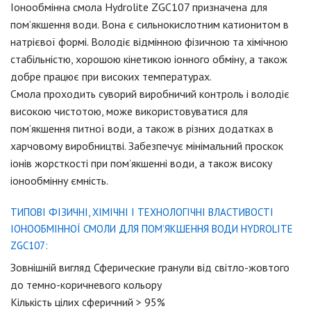
Іонообмінна смола Hydrolite ZGC107 призначена для
пом’якшення води. Вона є сильнокислотним катионитом в
натрієвої формі. Володіє відмінною фізичною та хімічною
стабільністю, хорошою кінетикою іонного обміну, а також
добре працює при високих температурах.
Смола проходить суворий виробничий контроль і володіє
високою чистотою, може використовуватися для
пом’якшення питної води, а також в різних додатках в
харчовому виробництві. Забезпечує мінімальний проскок
іонів жорсткості при пом’якшенні води, а також високу
іонообмінну ємність.
ТИПОВІ ФІЗИЧНІ, ХІМІЧНІ І ТЕХНОЛОГІЧНІ ВЛАСТИВОСТІ
ІОНООБМІННОЇ СМОЛИ ДЛЯ ПОМ’ЯКШЕННЯ ВОДИ HYDROLITE
ZGC107:
Зовнішній вигляд Сферические гранули від світло-жовтого
до темно-коричневого кольору
Кількість цілих сферичний > 95%