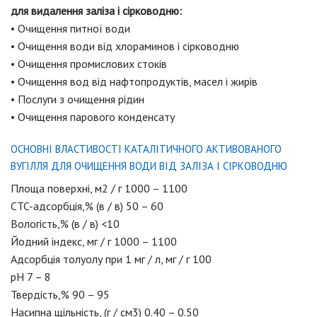
для видалення заліза і сірководню:
• Очищення питної води
• Очищення води від хлораминов і сірководню
• Очищення промислових стоків
• Очищення вод від нафтопродуктів, масел і жирів
• Послуги з очищення рідин
• Очищення парового конденсату
ОСНОВНІ ВЛАСТИВОСТІ КАТАЛІТИЧНОГО АКТИВОВАНОГО
ВУГІЛЛЯ ДЛЯ ОЧИЩЕННЯ ВОДИ ВІД ЗАЛІЗА І СІРКОВОДНЮ
Площа поверхні, м2 / г 1000 – 1100
CTC-адсорбція,% (в / в) 50 – 60
Вологість,% (в / в) <10
Йодний індекс, мг / г 1000 – 1100
Адсорбція толуолу при 1 мг / л, мг / г 100
pH 7 – 8
Твердість,% 90 – 95
Насипна щільність, (г / см3) 0.40 – 0.50