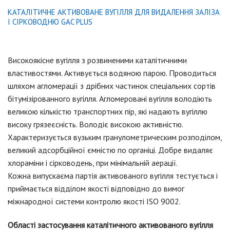
КАТАЛІТИЧНЕ АКТИВОВАНЕ ВУГІЛЛЯ ДЛЯ ВИДАЛЕННЯ ЗАЛІЗА
І СІРКОВОДНЮ GAC PLUS
Високоякісне вугілля з розвиненими каталітичними
властивостями. Активується водяною парою. Проводиться
шляхом агломерації з дрібних частинок спеціальних сортів
бітумізірованного вугілля. Агломеровані вугілля володіють
великою кількістю транспортних пір, які надають вугіллю
високу грязеєснiсть. Володіє високою активністю.
Характеризується вузьким гранулометрическим розподілом,
великий адсорбційної ємністю по органіці. Добре видаляє
хлораміни і сірководень, при мінімальній аерації.
Кожна випускаєма партія активованого вугілля тестується і
приймається відділом якості відповідно до вимог
міжнародної системи контролю якості ISO 9002.
Області застосування каталітичного активованого вугілля