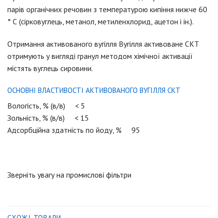
парів
органічних
речовин
з
температурою
кипіння
нижче
60
°
С
(
сірковуглець
,
метанол
,
метиленхлорид
,
ацетон
і
ін
.
)
.
Отримання
активованого
вугілля
Вугілля
активоване
СКТ
отримують
у вигляді
гранул
методом
хімічної
активації
містять вуглець
сировини
.
ОСНОВНІ
ВЛАСТИВОСТІ
АКТИВОВАНОГО
ВУГІЛЛЯ
СКТ
Вологість
, % (в/в) < 5
Зольнiсть, % (в/в) < 15
Адсорбційна
здатність
по йоду
, % 95
Зверніть
увагу
на
промислові
фільтри
СХОЖІ ТОВАРИ