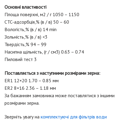
Основні властивості
Площа поверхні, м2 / г 1050 – 1150
CTC-адсорбція,% (в / в) 50 – 60
Вологість,% (в / в) 14 min
Зольність,% (в / в) <3
Твердість,% 94 – 99
Насипна щільність, (г / см3) 0.63 – 0.74
Пиловий тест 3
Поставляється з наступними розмірами зерна:
ER1 12×20 1.70 – 0.85 мм
ER2 8×16 2.36 – 1.18 мм
За бажанням замовника може поставлятися з іншими
розмірами зерна.
Зверніть увагу на
комплектуючі для фільтрів води