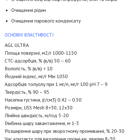
Очищення рідин
Очищення парового конденсату
ОСНОВНІ ВЛАСТИВОСТІ
AGL ULTRA
Площа поверхні, м2/г 1000-1150
CTC-адсорбція, % (в/в) 50 – 60
Вологість, % (в/в) < 10
Йодний індекс, мг/г Мін 1050
Адсорбція толуолу при 1 мг/л, мг/г 100 pH 7 – 9
Твердість, % 90 – 95
Насипна густина, (г/см3) 0.42 – 0.50
Розміри, USS Mesh 8×30, 12х30
Лінійна швидкість, м/год 5-20
Глибина шару завантаження, м 1-3
Розширення шару при зворотному промиванні, % 20-30
Час контакту для видалення органі-ки, хвилин 8-30