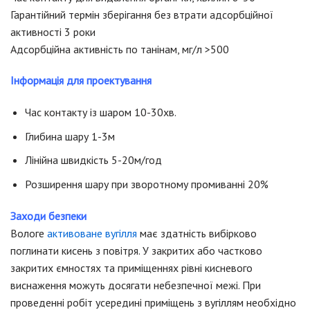
Гарантійний термін зберігання без втрати адсорбційної
активності 3 роки
Адсорбційна активність по танінам, мг/л >500
Інформація для проектування
Час контакту із шаром 10-30хв.
Глибина шару 1-3м
Лінійна швидкість 5-20м/год
Розширення шару при зворотному промиванні 20%
Заходи безпеки
Вологе
активоване вугілля
має здатність вибірково
поглинати кисень з повітря. У закритих або частково
закритих ємностях та приміщеннях рівні кисневого
виснаження можуть досягати небезпечної межі. При
проведенні робіт усередині приміщень з вугіллям необхідно