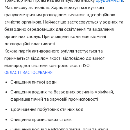
транспортних пір, які надають вугіллю високу
брудоємність
.
Має високу активність. Характеризується вузьким
гранулометричним розподілом, великою адсорбційною
ємністю органікою. Найчастіше застосовується у водних та
безводних середовищах для освітлення та видалення
органічних сполук. При очищенні води має відмінні
дехлораційні властивості.
Кожна партія активованого вугілля тестується та
приймається відділом якості відповідно до вимог
міжнародної системи контролю якості ISO.
ОБЛАСТІ ЗАСТОСУВАННЯ
Очищення питної води
Очищення водних та безводних розчинів у хімічній,
фармацевтичній та харчовій промисловості
Доочищення побутових стічних вод
Очищення промислових стоків
Очищення вод від нафтопродуктів, олій та жирів