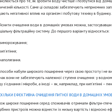
ислюється про те, як зробити воду чистіше і позбутися від домішок, 
ичезній кількості. Саме ці складові забезпечують неприємних запа
ають негативної вплив на організм і побутову техніку в будинку.
йснити очищення води в домашніх умовах можна, застосувавши с
ціальну фільтраційну систему. До першого варіанту відносяться:
виморожування;
кип’ятіння;
наполягання.
способи набули широкого поширення через свою простоту і не ви
ак вони не забезпечують належної ступеня очищення: у водно
у з’єднання і мікроби, а іноді – як, наприклад, при кип’ятінні – ги
СКІЛЬКИ ЕФЕКТИВНА ОЧИЩЕННЯ ПИТНОЇ ВОДИ В ДОМАШНІХ УМОВ
ож широке поширення серед споживачів отримали фільтри-глечики
ібних пристроїв можна віднести їх низьку вартість і відносно е