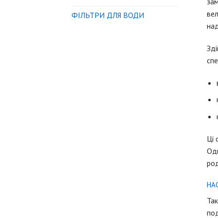
зам
вел
ФІЛЬТРИ ДЛЯ ВОДИ
над
Зді
спе
Ці 
Одн
род
НА
Так
под