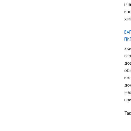
і ч
впо
хім
БА
ПИТ
Зви
сер
доз
обі
вол
док
Наш
при
Так