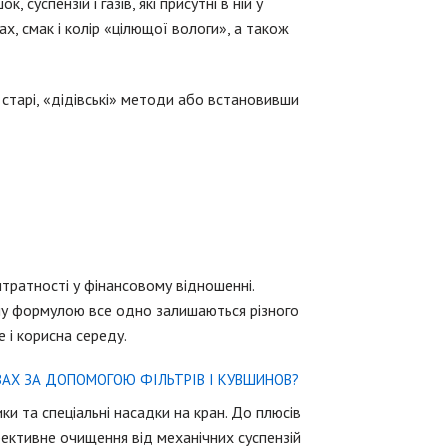
суспензій і газів, які присутні в ній у
х, смак і колір «цілющої вологи», а також
тарі, «дідівські» методи або встановивши
тратності у фінансовому відношенні.
му формулою все одно залишаються різного
не і корисна середу.
АХ ЗА ДОПОМОГОЮ ФІЛЬТРІВ І КУВШИНОВ?
 та спеціальні насадки на кран. До плюсів
фективне очищення від механічних суспензій