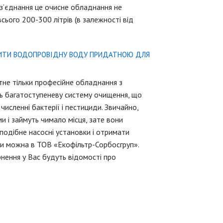
ими з’єднання це очисне обладнання не
сього 200-300 літрів (в залежності від
ОБИТИ ВОДОПРОВІДНУ ВОДУ ПРИДАТНОЮ ДЛЯ
не тільки професійне обладнання з
ть багатоступеневу систему очищення, що
і численні бактерії і пестициди. Звичайно,
и і займуть чимало місця, зате вони
одібне насосні установки і отримати
и можна в ТОВ «Екофільтр-Сорбосгруп».
нення у Вас будуть відомості про