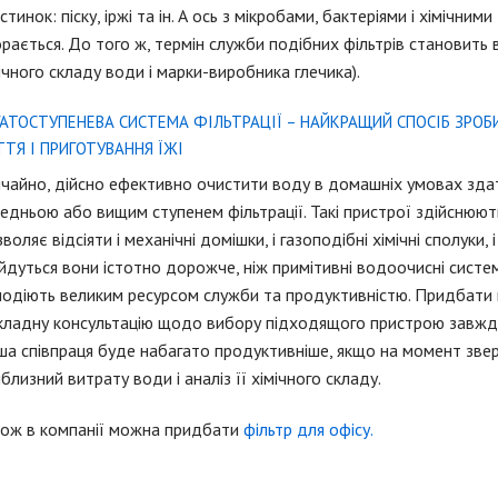
астинок: піску, іржі та ін. А ось з мікробами, бактеріями і хімічн
рається. До того ж, термін служби подібних фільтрів становить в
ічного складу води і марки-виробника глечика).
ГАТОСТУПЕНЕВА СИСТЕМА ФІЛЬТРАЦІЇ – НАЙКРАЩИЙ СПОСІБ ЗР
ТЯ І ПРИГОТУВАННЯ ЇЖІ
чайно, дійсно ефективно очистити воду в домашніх умовах здат
едньою або вищим ступенем фільтрації. Такі пристрої здійснюю
воляє відсіяти і механічні домішки, і газоподібні хімічні сполуки, 
йдуться вони істотно дорожче, ніж примітивні водоочисні систем
одіють великим ресурсом служби та продуктивністю. Придбати п
ладну консультацію щодо вибору підходящого пристрою завжд
а співпраця буде набагато продуктивніше, якщо на момент звер
близний витрату води і аналіз її хімічного складу.
ож в компанії можна придбати
фільтр для офісу.