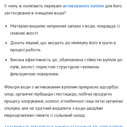
У чому ж полягають переваги
активованого вугілля
для його
застосування в очищенні води?
Матеріал видаляє неприємні запахи з води, покращує її
смакові якості.
Досить міцний, що зводить до мінімуму його втрати в
процесі роботи.
Висока ефективність дії, обумовлена ​​стійкістю вугілля до
лугів, кислот, пористою структурою і великою
фільтруючою поверхнею.
Фільтри води з активованим вугіллям прекрасно адсорбує
хлор, органічні гербіциди і пестициди, побічні продукти
процесу хлорування, ксилол, етилбензол і інші леткі органічні
сполуки, але не здатний видалити з води шкідливі
мікроорганізми і міняти її сольовий склад.