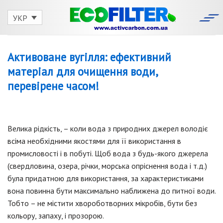
Skip
to
УКР
content
Активоване вугілля: ефективний
матеріал для очищення води,
перевірене часом!
Велика рідкість, – коли вода з природних джерел володіє
всіма необхідними якостями для її використання в
промисловості і в побуті. Щоб вода з будь-якого джерела
(свердловина, озера, річки, морська опріснення вода і т.д.)
була придатною для використання, за характеристиками
вона повинна бути максимально наближена до питної води.
Тобто – не містити хвороботворних мікробів, бути без
кольору, запаху, і прозорою.