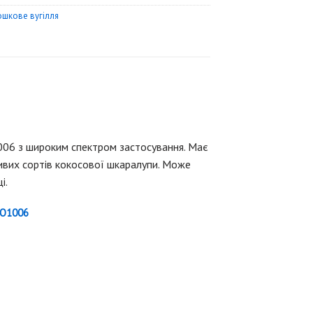
шкове вугілля
6 з широким спектром застосування. Має
ивих сортів кокосової шкаралупи. Може
і.
O1006