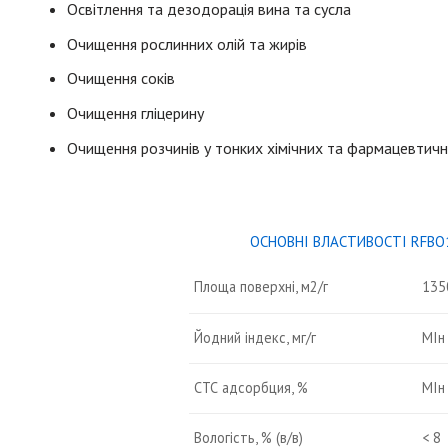
Освітлення та дезодорація вина та сусла
Очищення рослинних олій та жирів
Очищення соків
Очищення гліцерину
Очищення розчинів у тонких хімічних та фармацевтич
ОСНОВНІ ВЛАСТИВОСТІ RFBO
Площа поверхні, м2/г
135
Йодний індекс, мг/г
МIн
СТС адсорбция, %
МIн
Вологість, % (в/в)
< 8