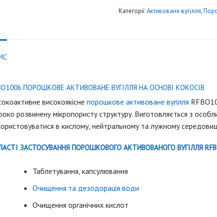
Категорії:
Активоване вугілля
,
Поро
ИС
BO1006 ПОРОШКОВЕ АКТИВОВАНЕ ВУГІЛЛЯ НА ОСНОВІ КОКОСІВ
сокоактивне високоякісне
порошкове активоване вугілля
RFBO100
око розвинену мікропористу структуру. Виготовляється з особл
користовуватися в кислому, нейтральному та лужному середовищ
ЛАСТІ ЗАСТОСУВАННЯ ПОРОШКОВОГО АКТИВОВАНОГО ВУГІЛЛЯ RFB
Таблетування, капсулювання
Очищення та дезодорація води
Очищення органічних кислот