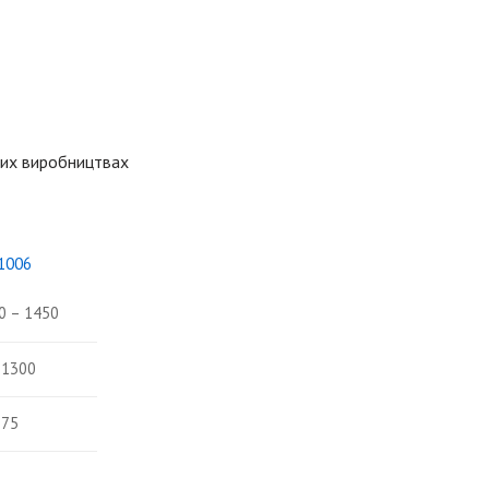
них виробництвах
1006
0 – 1450
 1300
 75