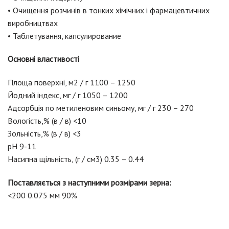
• Очищення розчинів в тонких хімічних і фармацевтичних
виробництвах
• Таблетування, капсулирование
Основні властивості
Площа поверхні, м2 / г 1100 – 1250
Йодний індекс, мг / г 1050 – 1200
Адсорбція по метиленовим синьому, мг / г 230 – 270
Вологість,% (в / в) <10
Зольність,% (в / в) <3
pH 9-11
Насипна щільність, (г / см3) 0.35 – 0.44
Поставляється з наступними розмірами зерна:
<200 0.075 мм 90%