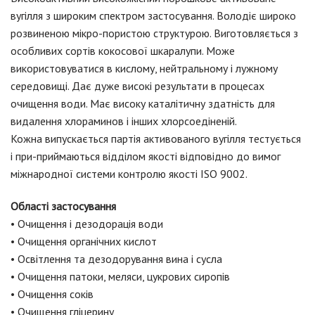
вугілля з широким спектром застосування. Володіє широко
розвиненою мікро-пористою структурою. Виготовляється з
особливих сортів кокосової шкаралупи. Може
використовуватися в кислому, нейтральному і лужному
середовищі. Дає дуже високі результати в процесах
очищення води. Має високу каталітичну здатність для
видалення хлораминов і інших
хлорсоедіненій
.
Кожна випускається партія активованого вугілля тестується
і при-приймаються відділом якості відповідно до вимог
міжнародної системи контролю якості ISO 9002.
Області застосування
• Очищення і дезодорація води
• Очищення органічних кислот
• Освітлення та дезодорування вина і сусла
• Очищення патоки, меляси, цукрових сиропів
• Очищення соків
• Очищення гліцерину