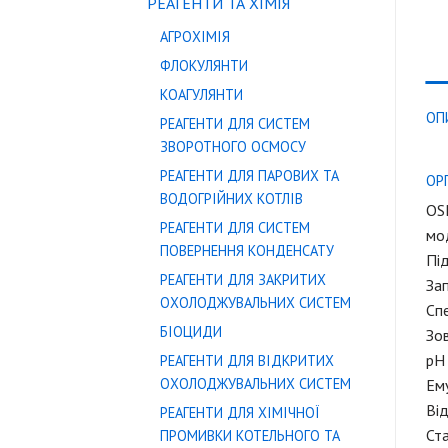
РЕАГЕНТИ ТА ХІМІЯ
АГРОХІМІЯ
ФЛОКУЛЯНТИ
КОАГУЛЯНТИ
ОП
РЕАГЕНТИ ДЛЯ СИСТЕМ
ЗВОРОТНОГО ОСМОСУ
РЕАГЕНТИ ДЛЯ ПАРОВИХ ТА
ОР
ВОДОГРІЙНИХ КОТЛІВ
OSD
РЕАГЕНТИ ДЛЯ СИСТЕМ
мод
ПОВЕРНЕННЯ КОНДЕНСАТУ
Під
РЕАГЕНТИ ДЛЯ ЗАКРИТИХ
Зап
ОХОЛОДЖУВАЛЬНИХ СИСТЕМ
Спе
БІОЦИДИ
Зов
рН 
РЕАГЕНТИ ДЛЯ ВІДКРИТИХ
ОХОЛОДЖУВАЛЬНИХ СИСТЕМ
Ему
Від
РЕАГЕНТИ ДЛЯ ХІМІЧНОЇ
Ст
ПРОМИВКИ КОТЕЛЬНОГО ТА