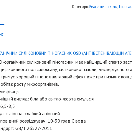
Категорії:
Реагенти та хімія
,
Піногас
ИС
ГАНІЧНИЙ СИЛІКОНОВИЙ ПІНОГАСНИК OSD (АНТІВСПЕНІВАЮЩІЙ АГЕ
-органічний силіконовий піногасник, має найширший спектр заст
ифікованого полісилоксану, силіконової смоли, диспергуючого аг
тримує хороший піноподавляющий ефект вже при низьких концент
обігає росту мікроорганізмів.
цифікація:
нішній вигляд: біла або світло-жовта емульсія
6,5-8,5
льсія іонна: слабкий аніонний
повідний розріджувач: 10-30 град С вода
андарт: GB/T 26527-2011