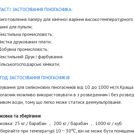
ЛАСТІ ЗАСТОСУВАННЯ ПІНОГАСНИКА:
Виготовлення паперу для хімічної варіння високотемпературного 
ині для пульпи;
Текстильна промисловість;
Чистка друкованих плати;
Добувна промисловість;
Текстильний Друк і фарбування
Сільськогосподарські хімікати;
ТОД ЗАСТОСУВАННЯ ПІНОГАСНИКІВ
ування для силіконових піногасників від 10 до 1000 мг/л.Кращ
ногасник можливо використовувати в з розведенням і без розве
ивом води, тому що легко може статися деемульгірованіе.
ковка та зберігання
ковка: 25 кг / барабан ， 200 кг / барабан ， 1000 кг / куб
Зберігайте при температурі 10 ~ 30℃, він не може бути поміщений