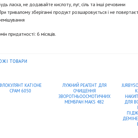
Будь ласка, не додавайте кислоту, луг, сіль та інші речовини
При тривалому зберіганні продукт розшаровується і не поверта
ремішування
мін придатності: 6 місяців.
ОЖІ ТОВАРИ
ФЛОКУЛЯНТ КАТІОНЕ
ЛУЖНИЙ РЕАГЕНТ ДЛЯ
JURBYSO
CPAM 6050
ОЧИЩЕННЯ
К
ЗВОРОТНЬООСМОТИЧНИХ
НАКИ
МЕМБРАН MAKS 482
ДЛЯ В
ПІДЖ
ДЕМІН