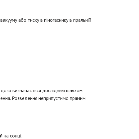
вакууму або тиску в піногаснику в пральній
а доза визначається дослідним шляхом.
дення. Розведення неприпустимо прямим
 на сонці.