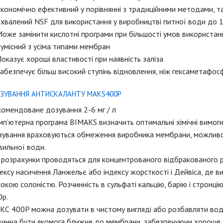
кономічно ефективний у порівнянні з традиційними методами, т
Схвалений NSF для використання у виробництві питної води до 
оже замінити кислотні програми при більшості умов використан
умісний з усіма типами мембран
оказує хороші властивості при наявність заліза
абезпечує більш високий ступінь відновлення, ніж гексаметафос
ЗУВАННЯ АНТИСКАЛАНТУ MAKS400P
омендоване дозування 2-6 мг / л
п’ютерна програма BIMAKS визначить оптимальні хімічні вимоги 
ування враховуються обмеження виробника мембрани, можливост
вильної води.
і розрахунки проводяться для концентрованого відбракованого 
ексу насичення Ланжельє або індексу жорсткості і Дейвіса, де в
окою солоністю. Розчинність в сульфаті кальцію, барію і строн
0p.
КС 400P можна дозувати в чистому вигляді або розбавляти водо
винна бути якомога ближче до мембрани, забезпечуючи хороше 