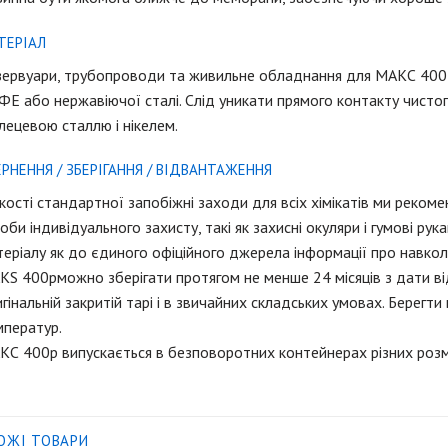
ТЕРІАЛ
зервуари, трубопроводи та живильне обладнання для МАКС 400P 
Е або нержавіючої сталі. Слід уникати прямого контакту чистог
лецевою сталлю і нікелем.
ЕРНЕННЯ / ЗБЕРІГАННЯ / ВІДВАНТАЖЕННЯ
кості стандартної запобіжні заходи для всіх хімікатів ми реко
оби індивідуального захисту, такі як захисні окуляри і гумові ру
еріалу як до єдиного офіційного джерела інформації про навко
S 400рможно зберігати протягом не менше 24 місяців з дати від
гінальній закритій тарі і в звичайних складських умовах. Берегти
мператур.
С 400p випускається в безповоротних контейнерах різних розмі
ОЖІ ТОВАРИ