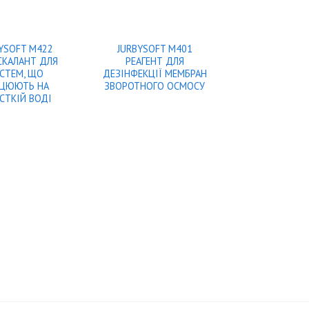
YSOFT M422
JURBYSOFT M401
СКАЛАНТ ДЛЯ
РЕАГЕНТ ДЛЯ
СТЕМ, ЩО
ДЕЗІНФЕКЦІЇ МЕМБРАН
АЦЮЮТЬ НА
ЗВОРОТНОГО ОСМОСУ
СТКІЙ ВОДІ
JURBYSOFT 
РЕАГЕНТ ШИ
СПЕКТРУ ДІ
ДЕЗІНФЕКЦ
СИСТЕМ
ЗВОРОТНОГО 