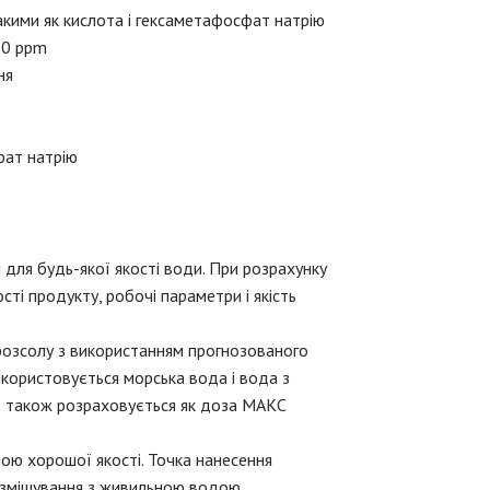
акими як кислота і гексаметафосфат натрію
10 ppm
ня
фат натрію
для будь-якої якості води. При розрахунку
і продукту, робочі параметри і якість
розсолу з використанням прогнозованого
икористовується морська вода і вода з
цію також розраховується як доза МАКС
ю хорошої якості. Точка нанесення
змішування з живильною водою.