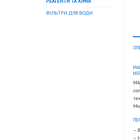
РЕАГЕНТИ ТА ХІМІЯ
ФІЛЬТРИ ДЛЯ ВОДИ
ОП
MA
NS
MA
сол
тех
Мож
ПЕ
– В
– Н