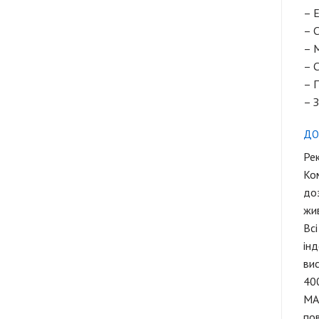
– Е
– 
– М
– С
– П
– З
ДО
Рек
Ком
доз
жи
Вс
інд
вис
40
МА
по