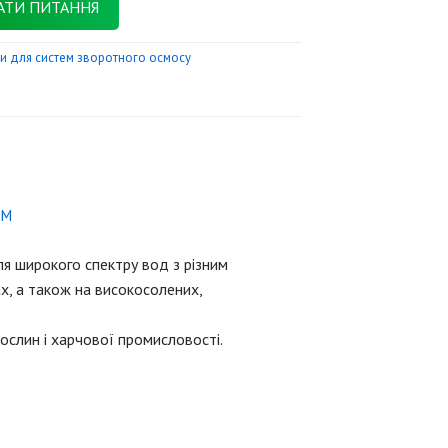
АТИ ПИТАННЯ
ти для систем зворотного осмосу
ЕМ
я широкого спектру вод з різним
х, а також на високосолених,
слин і харчової промисловості.