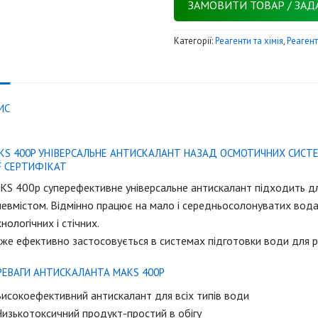
ЗАМОВИТИ ТОВАР / ЗАД
Категорії:
Реагенти та хімія
,
Реаген
ИС
KS 400P УНІВЕРСАЛЬНЕ АНТИСКАЛАНТ НАЗАД ОСМОТИЧНИХ СИСТ
F СЕРТИФІКАТ
KS 400р суперефективне універсальне антискалант підходить дл
евмістом. Відмінно працює на мало і середньосолонуватих вода
нологічних і стічних.
е ефективно застосовується в системах підготовки води для ро
РЕВАГИ АНТИСКАЛАНТА MAKS 400P
исокоефективний антискалант для всіх типів води
изькотоксичний продукт-простий в обігу