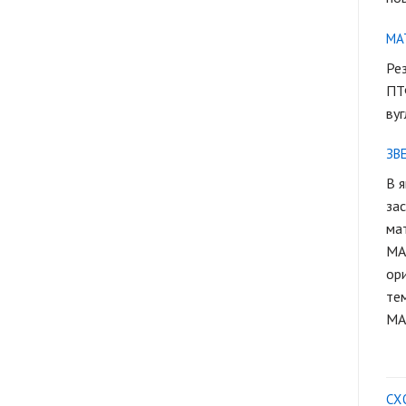
МА
Ре
ПТФ
вуг
ЗВ
В я
зас
мат
MAK
ори
те
МАК
СХ