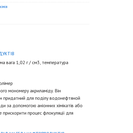
хімія
ДУКТІВ
а вага 1,02 г / см3, температура
олімер
ого мономеру акриламіду. Він
 він придатний для поділу водонефтяной
оди за допомогою аніонних хімікатів або
е прискорити процес флокуляції для