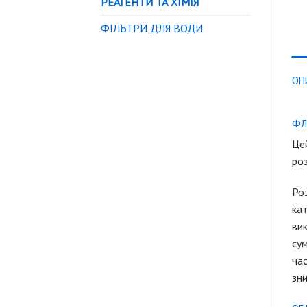
РЕАГЕНТИ ТА ХІМІЯ
ФІЛЬТРИ ДЛЯ ВОДИ
ОП
ФЛ
Цей
ро
Роз
кат
вик
сум
час
зн