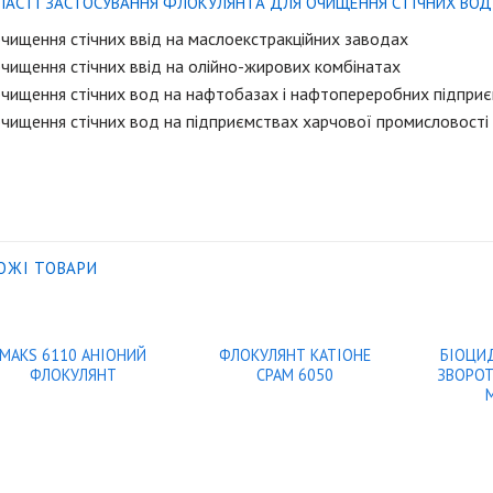
ЛАСТІ ЗАСТОСУВАННЯ ФЛОКУЛЯНТА ДЛЯ ОЧИЩЕННЯ СТІЧНИХ ВОД 
чищення стічних ввід на маслоекстракційних заводах
чищення стічних ввід на олійно-жирових комбінатах
очищення стічних вод на нафтобазах і нафтопереробних підпри
очищення стічних вод на підприємствах харчової промисловості
ОЖІ ТОВАРИ
MAKS 6110 АНІОНИЙ
ФЛОКУЛЯНТ КАТІОНЕ
БІОЦИ
ФЛОКУЛЯНТ
CPAM 6050
ЗВОРО