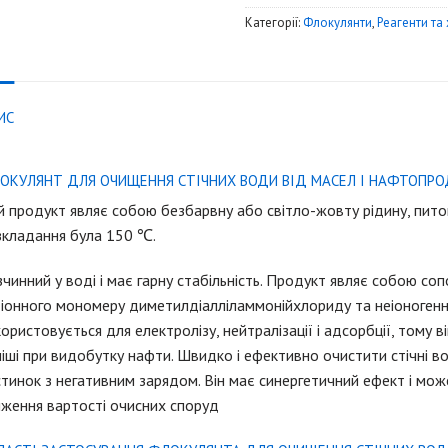
Категорії:
Флокулянти
,
Реагенти та 
ИС
ОКУЛЯНТ ДЛЯ ОЧИЩЕННЯ СТІЧНИХ ВОДИ ВІД МАСЕЛ І НАФТОПРО
 продукт являє собою безбарвну або світло-жовту рідину, питом
зкладання була 150 ℃.
чинний у воді і має гарну стабільність. Продукт являє собою соп
іонного мономеру диметилдіалліламмонійхлориду та неіоногенн
ористовується для електролізу, нейтралізації і адсорбції, тому
іші при видобутку нафти. Швидко і ефективно очистити стічні в
тинок з негативним зарядом. Він має синергетичний ефект і мож
иження вартості очисних споруд