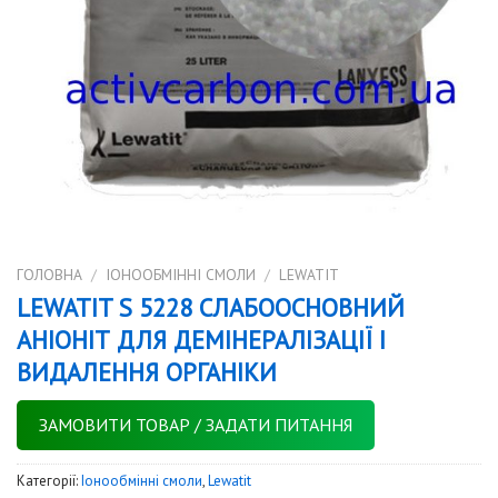
ГОЛОВНА
/
IОНООБМІННІ СМОЛИ
/
LEWATIT
LEWATIT S 5228 СЛАБООСНОВНИЙ
АНІОНІТ ДЛЯ ДЕМІНЕРАЛІЗАЦІЇ І
ВИДАЛЕННЯ ОРГАНІКИ
ЗАМОВИТИ ТОВАР / ЗАДАТИ ПИТАННЯ
Категорії:
Iонообмінні смоли
,
Lewatit