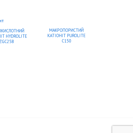
МАКРОПОРИСТИЙ
ОКИСЛОТНИЙ
КАТІОНІТ PUROLITE
IТ HYDROLITE
C150
ZGC258
КАТІОНІТ PU
C160