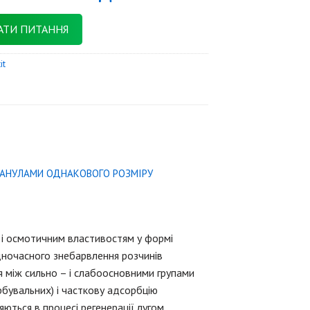
АТИ ПИТАННЯ
it
РАНУЛАМИ ОДНАКОВОГО РОЗМІРУ
м і осмотичним властивостям у формі
дночасного знебарвлення розчинів
я між сильно – і слабоосновними групами
бувальних) і часткову адсорбцію
ються в процесі регенерації лугом.