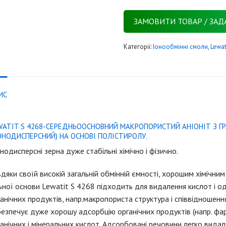
ЗАМОВИТИ ТОВАР / ЗАД
Категорії:
Iонообмінні смоли
,
Lewat
ИС
WATIT S 4268-СЕРЕДНЬООСНОВНИЙ МАКРОПОРИСТИЙ АНІОНІТ З Г
ОНОДИСПЕРСНИЙ) НА ОСНОВІ ПОЛІСТИРОЛУ.
одисперсні зерна дуже стабільні хімічно і фізично.
дяки своїй високій загальній обмінній ємності, хорошим хімічни
ьної основи Lewatit S 4268 підходить для видалення кислот і о
анічних продуктів, напр.макропориста структура і співвідношенн
езпечує дуже хорошу адсорбцію органічних продуктів (напр. фар
анічних і мінеральних кислот. Адсорбовані речовини легко видаля