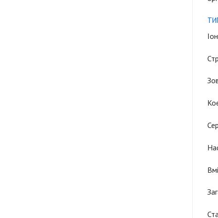
ТИ
Іон
Ст
Зов
Кое
Сер
Нас
Вмі
Заг
Ста