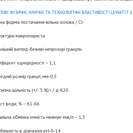
ПОВІ ФІЗИЧНІ, ХІМІЧНІ ТА ТЕХНОЛОГІЧНІ ВЛАСТИВОСТІ LEWATIT S 
на форма постачання-вільна основа / Cl-
руктура-макропориста
нішній вигляд-бежеві непрозорі гранули
фіцієнт однорідності – 1,1
едній розмір гранул, мм-0,5
ипна щільність (+/- 5 %) г / д-620
ст води, % – 61-66
альна обмінна ємність мінімум екв/л – 1,3
більність в діапазоні pH-0-14