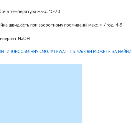
боча температура макс. °C-70
ійна швидкість при зворотному промиванні макс. м / год-4-5
генерант NaОН
ПИТИ ІОНООБМІННУ СМОЛУ LEWATIT S 4268 ВИ МОЖЕТЕ ЗА НАЙН