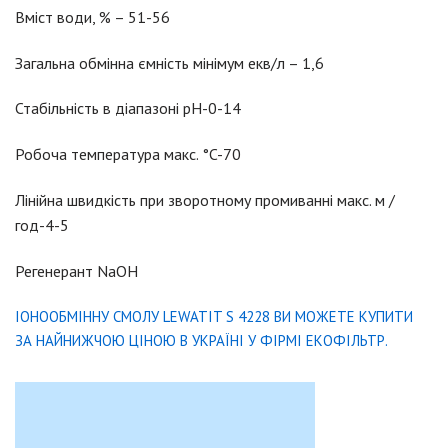
Вміст води, % – 51-56
Загальна обмінна ємність мінімум екв/л – 1,6
Стабільність в діапазоні pH-0-14
Робоча температура макс. °C-70
Лінійна швидкість при зворотному промиванні макс. м /
год-4-5
Регенерант NaОН
ІОНООБМІННУ СМОЛУ LEWATIT S 4228 ВИ МОЖЕТЕ КУПИТИ
ЗА НАЙНИЖЧОЮ ЦІНОЮ В УКРАЇНІ У ФІРМІ ЕКОФІЛЬТР.