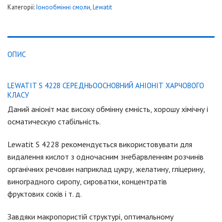
Категорії:
Iонообмінні смоли
,
Lewatit
ОПИС
LEWATIT S 4228 СЕРЕДНЬООСНОВНИЙ АНІОНІТ ХАРЧОВОГО
КЛАСУ
Даний аніоніт має високу обмінну ємність, хорошу хімічну і
осматическую стабільність.
Lewatit S 4228 рекомендується використовувати для
видалення кислот з одночасним знебарвленням розчинів
органічних речовин наприклад цукру, желатину, гліцерину,
виноградного сиропу, сироватки, концентратів
фруктових соків і т. д.
Завдяки макропористій структурі, оптимальному