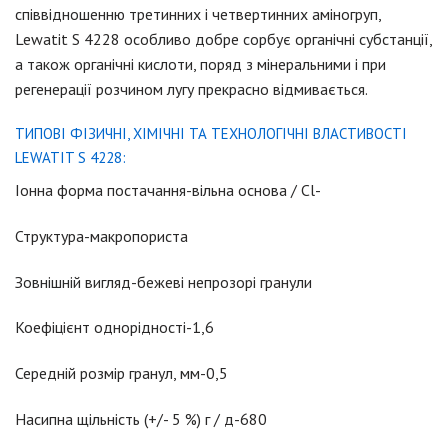
співвідношенню третинних і четвертинних аміногруп,
Lewatit S 4228 особливо добре сорбує органічні субстанції,
а також органічні кислоти, поряд з мінеральними і при
регенерації розчином лугу прекрасно відмивається.
ТИПОВІ ФІЗИЧНІ, ХІМІЧНІ ТА ТЕХНОЛОГІЧНІ ВЛАСТИВОСТІ
LEWATIT S 4228:
Іонна форма постачання-вільна основа / Cl-
Структура-макропориста
Зовнішній вигляд-бежеві непрозорі гранули
Коефіцієнт однорідності-1,6
Середній розмір гранул, мм-0,5
Насипна щільність (+/- 5 %) г / д-680