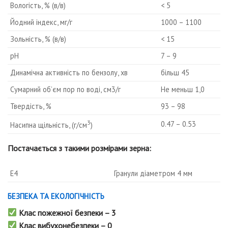
Вологість, % (в/в)
< 5
Йодний індекс, мг/г
1000 – 1100
Зольність, % (в/в)
< 15
pH
7 – 9
Динамічна активність по бензолу, хв
більш 45
Сумарний об’єм пор по воді, см3/г
Не меньш 1,0
Твердість, %
93 – 98
3
0.47 – 0.53
Насипна щільність, (г/см
)
Постачається з такими розмірами зерна:
E4
Гранули діаметром 4 мм
БЕЗПЕКА ТА ЕКОЛОГІЧНІСТЬ
Клас пожежної безпеки – 3
Клас вибухонебезпеки – 0