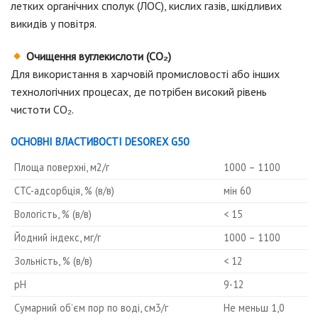
летких органічних сполук (ЛОС), кислих газів, шкідливих
викидів у повітря.
Очищення вуглекислоти (CO₂)
Для використання в харчовій промисловості або інших
технологічних процесах, де потрібен високий рівень
чистоти CO₂.
ОСНОВНІ ВЛАСТИВОСТІ DESOREX G50
Площа поверхні, м2/г
1000 – 1100
CTC-адсорбція, % (в/в)
мін 60
Вологість, % (в/в)
< 15
Йодний індекс, мг/г
1000 – 1100
Зольність, % (в/в)
< 12
pH
9-12
Сумарний об’єм пор по воді, см3/г
Не меньш 1,0