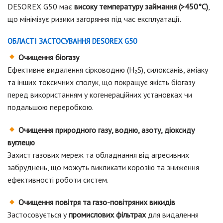
DESOREX G50 має
високу температуру займання (>450°C)
,
що мінімізує ризики загоряння під час експлуатації.
ОБЛАСТІ ЗАСТОСУВАННЯ DESOREX G50
Очищення біогазу
Ефективне видалення сірководню (H₂S), силоксанів, аміаку
та інших токсичних сполук, що покращує якість біогазу
перед використанням у когенераційних установках чи
подальшою переробкою.
Очищення природного газу, водню, азоту, діоксиду
вуглецю
Захист газових мереж та обладнання від агресивних
забруднень, що можуть викликати корозію та зниження
ефективності роботи систем.
Очищення повітря та газо-повітряних викидів
Застосовується у
промислових фільтрах
для видалення