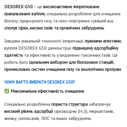
DESOREX G50
– це
високоактивне імпрегноване
гранульоване вугілля
, спеціально розроблене для очищення
біогазу, природного газу та газо-повітряних сумішей від
сполук сірки, кислих газів та органічних забруднень
.
Завдяки унікальній технології імпрегнації
лужними агентами
,
вугілля DESOREX G50 демонструє
підвищену адсорбційну
здатність
та ефективність у видаленні токсичних газів. Це
робить його
ідеальним вибором для біогазових станцій,
промислових систем очищення газу та екологічних програм
.
ЧОМУ ВАРТО ВИБРАТИ DESOREX G50?
Максимальна ефективність очищення
Спеціально розроблена
пориста структура
забезпечує
високий рівень адсорбції
сірководню (H₂S), меркаптанів,
аміаку, силоксанів, ЛОС та інших забруднень.