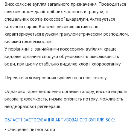
Високоякісне вугілля загального призначення. Проводиться
шляхом агломерації дрібних частинок в гранули, зі
спеціальних сортів кокосової шкаралупи. Активується
водяною парою Володіє високою активністю,
характеризується вузьким гранулометрическим розподілом,
великий грязеёмкостью.
У порівнянні зі звичайними кокосовими вугіллям краще
видаляє органічні сполуки обумовлюють окислюваність
води, при цьому стабільно видаляє хлор і хлороорганіку.
Переваги агломерованих вугілля на основі кокосу
Однаково гарне видалення органіки і хлору, висока міцність,
висока грязеемкость, низька опірність потоку, можливість
неодноразової регенерації.
ОБЛАСТІ ЗАСТОСУВАННЯ АКТИВОВАНОГО ВУГІЛЛЯ SC C:
• Очищення питної води