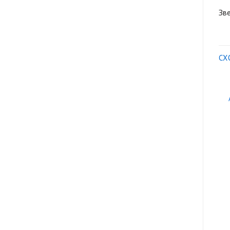
Зве
СХ