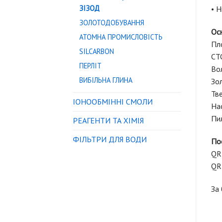
ЗІЗОД
• Н
ЗОЛОТОДОБУВАННЯ
Осн
АТОМНА ПРОМИСЛОВІСТЬ
Пло
SILCARBON
CTC
ПЕРЛІТ
Вол
ВИБІЛЬНА ГЛИНА
Зол
Тве
IОНООБМІННІ СМОЛИ
Нас
Пи
РЕАГЕНТИ ТА ХІМІЯ
ФІЛЬТРИ ДЛЯ ВОДИ
Пос
QR
QR
За