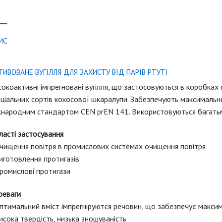
ИС
ТИВОВАНЕ ВУГІЛЛЯ ДЛЯ ЗАХИСТУ ВІД ПАРІВ РТУТІ
окоактивні імпрегнованi вугілля, що застосовуються в коробках п
ціальних сортів кокосової шкаралупи. Забезпечують максимальний 
жнародним стандартом CEN prEN 141. Використовуються багатьм
асті застосування
Очищення повітря в промислових системах очищення повітря
иготовлення протигазів
ромислові протигази
реваги
птимальний вміст імпрегніруются речовин, що забезпечує макси
исока твердість, низька зношуваність