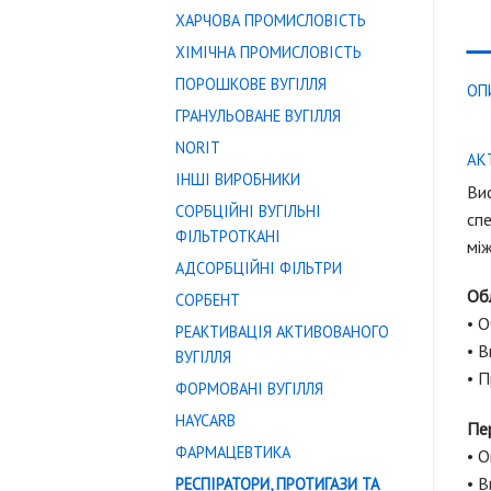
ХАРЧОВА ПРОМИСЛОВІСТЬ
ХІМІЧНА ПРОМИСЛОВІСТЬ
ПОРОШКОВЕ ВУГІЛЛЯ
ОП
ГРАНУЛЬОВАНЕ ВУГІЛЛЯ
NORIT
АК
ІНШІ ВИРОБНИКИ
Вис
СОРБЦІЙНІ ВУГІЛЬНІ
спе
ФІЛЬТРОТКАНІ
мі
АДСОРБЦІЙНІ ФІЛЬТРИ
Обл
СОРБЕНТ
• 
РЕАКТИВАЦІЯ АКТИВОВАНОГО
• В
ВУГІЛЛЯ
• П
ФОРМОВАНІ ВУГІЛЛЯ
HAYCARB
Пе
ФАРМАЦЕВТИКА
• О
• В
РЕСПІРАТОРИ, ПРОТИГАЗИ ТА