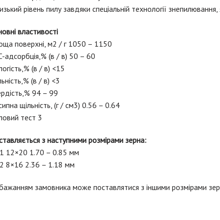
изький рівень пилу завдяки спеціальній технології знепилювання,
овні властивості
ща поверхні, м2 / г 1050 – 1150
-адсорбція,% (в / в) 50 – 60
огість,% (в / в) <15
ьність,% (в / в) <3
рдість,% 94 – 99
ипна щільність, (г / см3) 0.56 – 0.64
ловий тест 3
тавляється з наступними розмірами зерна:
1 12×20 1.70 – 0.85 мм
2 8×16 2.36 – 1.18 мм
 бажанням замовника може поставлятися з іншими розмірами зер