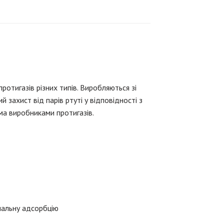
ротигазів різних типів. Виробляються зі
захист від парів ртуті у відповідності з
а виробниками протигазів.
мальну адсорбцію