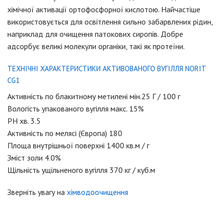
хімічної активації ортофосфорної кислотою. Найчастіше
використовується для освітлення сильно забарвлених рідин,
наприклад для очищення патокових сиропів. Добре
адсорбує великі молекули органіки, такі як протеїни.
ТЕХНІЧНІ ХАРАКТЕРИСТИКИ АКТИВОВАНОГО ВУГІЛЛЯ NORIT
CG1
Активність по блакитному метилені мін.25 Г / 100 г
Вологість упакованого вугілля макс. 15%
PH хв. 3.5
Активність по мелясі (Європа) 180
Площа внутрішньої поверхні 1400 кв.м / г
Зміст золи 4.0%
Щільність ущільненого вугілля 370 кг / куб.м
Зверніть увагу на
хімводоочищення