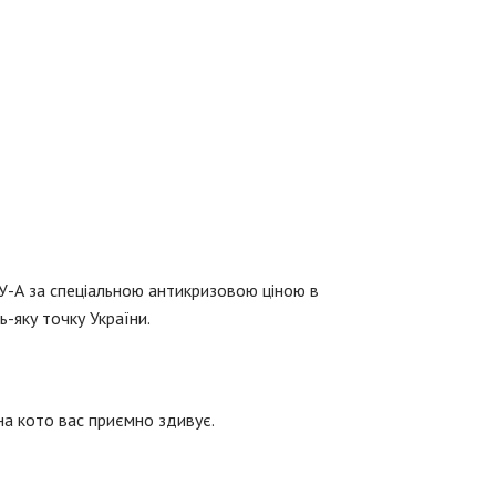
АУ-А за спеціальною антикризовою ціною в
ь-яку точку України.
а кото вас приємно здивує.