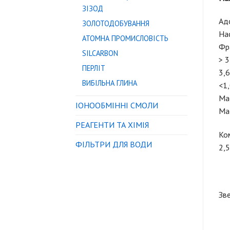
ЗІЗОД
Адс
ЗОЛОТОДОБУВАННЯ
Нас
АТОМНА ПРОМИСЛОВІСТЬ
Фра
SILCARBON
> 3
ПЕРЛІТ
3,6
ВИБІЛЬНА ГЛИНА
<1,
Мас
IОНООБМІННІ СМОЛИ
Мас
РЕАГЕНТИ ТА ХІМІЯ
Ком
ФІЛЬТРИ ДЛЯ ВОДИ
2,5
Зве