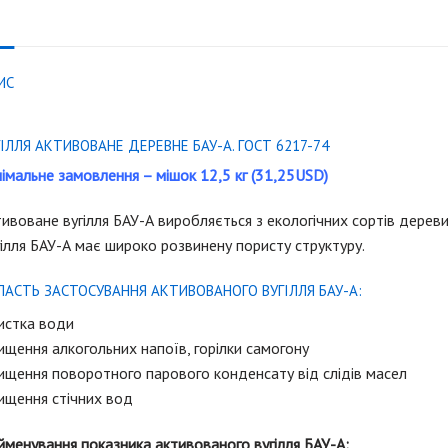
ИС
ГІЛЛЯ АКТИВОВАНЕ ДЕРЕВНЕ БАУ-А. ГОСТ 6217-74
імальне замовлення – мішок 12,5 кг (31,25USD)
ивоване вугілля БАУ-А виробляється з екологічних сортів дерев
ілля БАУ-А має широко розвинену пористу структуру.
ЛАСТЬ ЗАСТОСУВАННЯ АКТИВОВАНОГО ВУГІЛЛЯ БАУ-А:
истка води
щення алкогольних напоїв, горілки самогону
ищення поворотного парового конденсату від слідів масел
ищення стічних вод
менування показника активованого вугілля БАУ-А: