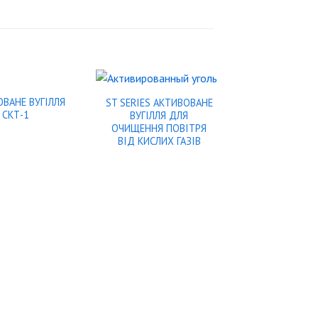
ВАНЕ ВУГІЛЛЯ
ST SERIES АКТИВОВАНЕ
СКТ-1
ВУГІЛЛЯ ДЛЯ
ОЧИЩЕННЯ ПОВІТРЯ
ВІД КИСЛИХ ГАЗІВ
207EA АКТИ
ВУГІЛЛЯ 
ОЧИЩЕННЯ ПО
ГАЗІВ