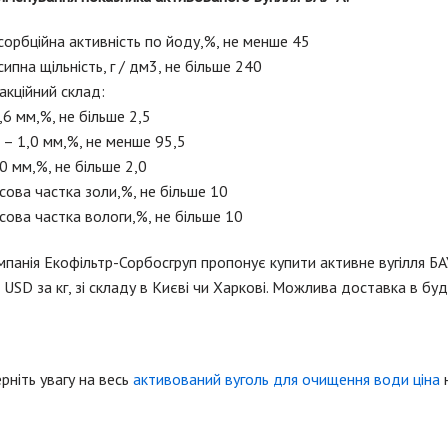
орбційна активність по йоду,%, не менше 45
ипна щільність, г / дм3, не більше 240
кційний склад:
,6 мм,%, не більше 2,5
 – 1,0 мм,%, не менше 95,5
0 мм,%, не більше 2,0
ова частка золи,%, не більше 10
ова частка вологи,%, не більше 10
панія Екофільтр-Сорбосгруп пропонує купити активне вугілля Б
 USD за кг, зі складу в Києві чи Харкові. Можлива доставка в буд
рніть увагу на весь
активований вуголь для очищення води ціна
н