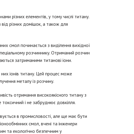
онами різних елементів, у тому числі титану.
від різних домішок, а також для
нних смол починається з виділення вихідної
спеціальному розчиннику.
Отриманий розчин
аються затриманими титанові іони.
них іонів титану.
Цей процес може
учення металу із розчину.
ивість отримання високоякісного титану з
е токсичний і не забруднює довкілля.
ується в промисловості, але ще має бути
іонообмінних смол, вчені та інженери
им та екологічно безпечним у