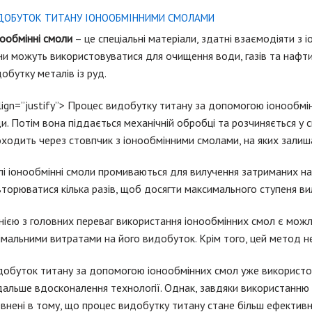
ДОБУТОК ТИТАНУ ІОНООБМІННИМИ СМОЛАМИ
ообмінні смоли
– це спеціальні матеріали, здатні взаємодіяти з і
и можуть використовуватися для очищення води, газів та нафти 
обутку металів із руд.
lign=”justify”> Процес видобутку титану за допомогою іонообмі
и.
Потім вона піддається механічній обробці та розчиняється у 
ходить через стовпчик з іонообмінними смолами, на яких залиш
і іонообмінні смоли промиваються для вилучення затриманих на 
торюватися кілька разів, щоб досягти максимального ступеня вил
ією з головних переваг використання іонообмінних смол є можл
імальними витратами на його видобуток.
Крім того, цей метод н
обуток титану за допомогою іонообмінних смол уже використов
альше вдосконалення технології.
Однак, завдяки використанню 
внені в тому, що процес видобутку титану стане більш ефективн