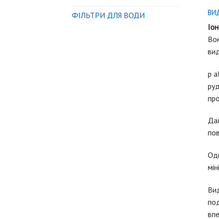
ВИ
ФІЛЬТРИ ДЛЯ ВОДИ
Іон
Вон
вид
p a
руд
про
Дал
пов
Одн
мін
Вид
под
впе