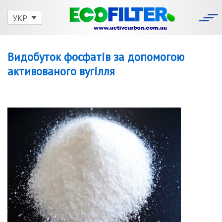
Skip
to
УКР
content
Видобуток фосфатів за допомогою
активованого вугілля