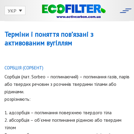
Skip
to
УКР
content
Терміни і поняття пов’язані з
активованим вугіллям
СОРБЦІЯ (СОРБЕНТ)
Сорбція (лат. Sorbeo – поглинаючий) – поглинання газів, парів
або твердих речовин з розчинів твердими тілами або
рідинами.
розрізняють:
1. адсорбція – поглинання поверхнею твердого тіла
2. абсорбція – об’ємне поглинання рідиною або твердим
тілом