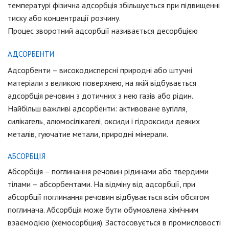
температурі фізична адсорбція збільшується при підвищенні
тиску або концентрації розчину.
Процес зворотний адсорбції називається десорбцією
АДСОРБЕНТИ
Адсорбенти – високодисперсні природні або штучні
матеріали з великою поверхнею, на якій відбувається
адсорбція речовин з дотичних з нею газів або рідин.
Найбільш важливі адсорбенти: активоване вугілля,
силікагель, алюмосілікагелі, оксиди і гідроксиди деяких
металів, гуючатие метали, природні мінерали.
АБСОРБЦІЯ
Абсорбція – поглинання речовин рідинами або твердими
тілами – абсорбентами. На відміну від адсорбції, при
абсорбції поглинання речовин відбувається всім обсягом
поглинача. Абсорбція може бути обумовлена ​​хімічним
взаємодією (хемосорбция). Застосовується в промисловості