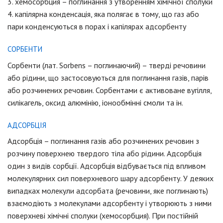
3. хемосорбция – поглинання з утворенням хімічної сполуки
4. капілярна конденсація, яка полягає в тому, що газ або
пари конденсуються в порах і капілярах адсорбенту
СОРБЕНТИ
Сорбенти (лат. Sorbens – поглинаючий) – тверді речовини
або рідини, що застосовуються для поглинання газів, парів
або розчинених речовин. Сорбентами є активоване вугілля,
силікагель, оксид алюмінію, іонообмінні смоли та ін.
АДСОРБЦІЯ
Адсорбція – поглинання газів або розчинених речовин з
розчину поверхнею твердого тіла або рідини. Адсорбція
один з видів сорбції. Адсорбція відбувається під впливом
молекулярних сил поверхневого шару адсорбенту. У деяких
випадках молекули адсорбата (речовини, яке поглинають)
взаємодіють з молекулами адсорбенту і утворюють з ними
поверхневі хімічні сполуки (хемосорбция). При постійній