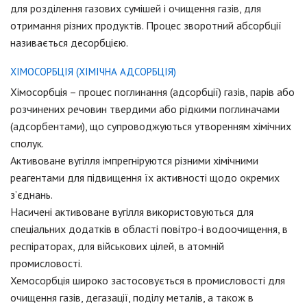
для розділення газових сумішей і очищення газів, для
отримання різних продуктів. Процес зворотний абсорбції
називається десорбцією.
ХІМОСОРБЦІЯ (ХІМІЧНА АДСОРБЦІЯ)
Хімосорбція – процес поглинання (адсорбції) газів, парів або
розчинених речовин твердими або рідкими поглиначами
(адсорбентами), що супроводжуються утворенням хімічних
сполук.
Активоване вугілля імпрегніруются різними хімічними
реагентами для підвищення їх активності щодо окремих
з’єднань.
Насичені активоване вугілля використовуються для
спеціальних додатків в області повітро-і водоочищення, в
респіраторах, для військових цілей, в атомній
промисловості.
Хемосорбція широко застосовується в промисловості для
очищення газів, дегазації, поділу металів, а також в