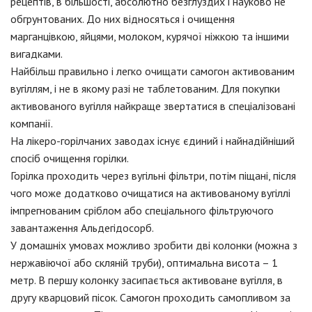
рецептів, в більшості, абсолютно безглуздих і науково не
обгрунтованих. До них відносяться і очищення
марганцівкою, яйцями, молоком, курячої ніжкою та іншими
вигадками.
Найбільш правильно і легко очищати самогон активованим
вугіллям, і не в якому разі не таблетованим. Для покупки
активованого вугілля найкраще звертатися в спеціалізовані
компанії.
На лікеро-горілчаних заводах існує єдиний і найнадійніший
спосіб очищення горілки.
Горілка проходить через вугільні фільтри, потім піщані, після
чого може додатково очищатися на активованому вугіллі
імпрегнованим сріблом або спеціального фільтруючого
завантаження Альдегідосорб.
У домашніх умовах можливо зробити дві колонки (можна з
нержавіючої або скляній труби), оптимальна висота – 1
метр. В першу колонку засипається активоване вугілля, в
другу кварцовий пісок. Самогон проходить самопливом за