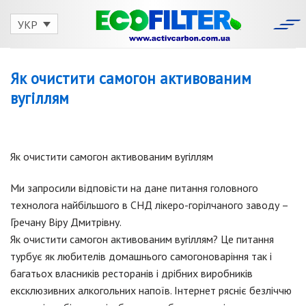
Skip
to
УКР
content
Як очистити самогон активованим
вугіллям
Як очистити самогон активованим вугіллям
Ми запросили відповісти на дане питання головного
технолога найбільшого в СНД лікеро-горілчаного заводу –
Гречану Віру Дмитрівну.
Як очистити самогон активованим вугіллям? Це питання
турбує як любителів домашнього самогоноваріння так і
багатьох власників ресторанів і дрібних виробників
ексклюзивних алкогольних напоїв. Інтернет рясніє безліччю