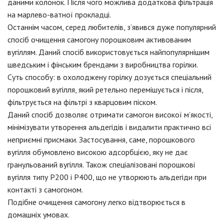
даними колонок. Після чого можлива додаткова фільтрація
на марлево-ватної прокладці.
Останнім часом, серед любителів, з’явився дуже популярний
спосіб очищення самогону порошковим активованим
вугіллям. Даний спосіб використовується найпопулярнішим
шведським і фінським брендами з виробництва горілки.
Суть способу: в охолоджену горілку дозується спеціальний
порошковий вугілля, який ретельно перемішується і після,
фільтрується на фільтрі з кварцовим піском.
Даний спосіб дозволяє отримати самогон високої м’якості,
мінімізувати утворення альдегідів і видалити практично всі
неприємні присмаки. Застосування, саме, порошкового
вугілля обумовлено високою адсорбцією, яку не дає
гранульований вугілля. Також спеціалізовані порошкові
вугілля типу Р200 і Р400, що не утворюють альдегіди при
контакті з самогоном.
Подібне очищення самогону легко відтворюється в
домашніх умовах.