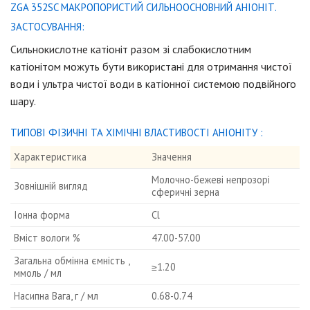
ZGA 352SC МАКРОПОРИСТИЙ СИЛЬНООСНОВНИЙ АНІОНІТ.
ЗАСТОСУВАННЯ:
Сильнокислотнe катіоніт разом зі слабокислотним
катіонітом можуть бути використані для отримання чистої
води і ультра чистої води в катіонної системою подвійного
шару.
ТИПОВІ ФІЗИЧНІ ТА ХІМІЧНІ ВЛАСТИВОСТІ АНІОНІТУ :
Характеристика
Значення
Молочно-бежеві непрозорі
Зовнішній вигляд
сферичні зерна
Іонна форма
Cl
Вміст вологи %
47.00-57.00
Загальна обмінна ємність ,
≥1.20
ммоль / мл
Насипна Вага, г / мл
0.68-0.74