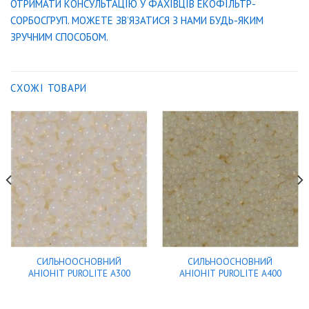
ОТРИМАТИ КОНСУЛЬТАЦІЮ У ФАХІВЦІВ ЕКОФІЛЬТР-
СОРБОСГРУП. МОЖЕТЕ ЗВ’ЯЗАТИСЯ З НАМИ БУДЬ-ЯКИМ
ЗРУЧНИМ СПОСОБОМ.
СХОЖІ ТОВАРИ
СИЛЬНООСНОВНИЙ
СИЛЬНООСНОВНИЙ
АНІОНІТ PUROLITE A300
АНIОНIТ PUROLITE A400