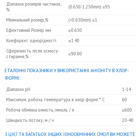
Діапазон розмірів частинок,
(0.630-1.250mm) ≥95
%
Мінімальний розмір,%
(<0.630mm) ≤1
Ефективний Розмір мм
≥0.630
Коефіцієнт однорідності
≤1.40
Сферичність після осмосу-
≥90.00
стирання,%
ЕТАЛОННІ ПОКАЗНИКИ У ВИКОРИСТАННІ АНІОНІТУ В ХЛОР-
ФОРМІ:
Діапазон рН
1-14
Максимум. робоча температура в хлор формі ° C
60
Робоча обмінна ємність, ммоль / л
≥600
Швидкість потоку, м / ч
20-40
З ЦІЄЇ ТА БАГАТЬОХ ІНШИХ ІОНООБМІННИХ СМОЛ ВИ МОЖЕТЕ