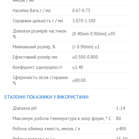
ммоль / мл
Насипна Вага, г / мл
0.67-0.73
Справжня щільність г / мл
1.070-1.100
Діапазон розмірів частинок
(0.40mm-0.90mm) ≥95
%
Мінімальний розмір, %
(> 0.90mm) ≤1
Ефективний розмір мм
≥0.500-0.800
Коефіцієнт однорідності
≤1.40
Сферичність після стирання
≥90.00
%
ЕТАЛОННІ ПОКАЗНИКИ У ВИКОРИСТАННІ
Діапазон рН
1-14
Максимум. робоча температура в хлор формі, ° C
80
Робоча обмінна ємність, ммоль / л
≥400
Робоча витрата, м / ч
15-30