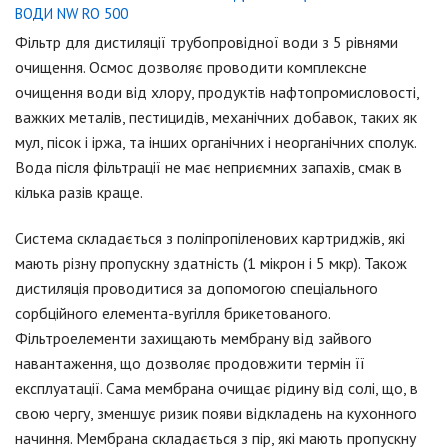
ВОДИ NW RO 500
Фільтр для дистиляції трубопровідної води з 5 рівнями
очищення. Осмос дозволяє проводити комплексне
очищення води від хлору, продуктів нафтопромисловості,
важких металів, пестицидів, механічних добавок, таких як
мул, пісок і іржа, та інших органічних і неорганічних сполук.
Вода після фільтрації не має неприємних запахів, смак в
кілька разів краще.
Система складається з поліпропіленових картриджів, які
мають різну пропускну здатність (1 мікрон і 5 мкр). Також
дистиляція проводитися за допомогою спеціального
сорбційного елемента-вугілля брикетованого.
Фільтроелементи захищають мембрану від зайвого
навантаження, що дозволяє продовжити термін її
експлуатації. Сама мембрана очищає рідину від солі, що, в
свою чергу, зменшує ризик появи відкладень на кухонного
начиння. Мембрана складається з пір, які мають пропускну