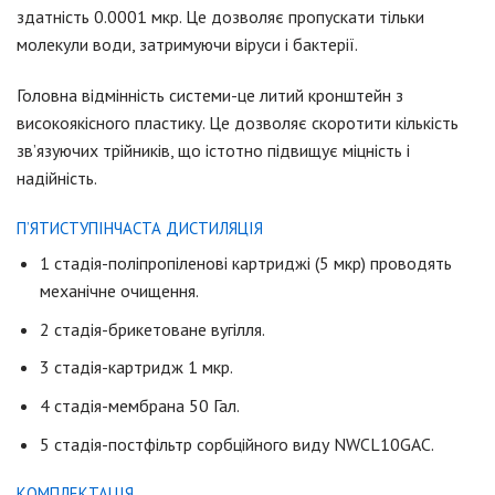
здатність 0.0001 мкр. Це дозволяє пропускати тільки
молекули води, затримуючи віруси і бактерії.
Головна відмінність системи-це литий кронштейн з
високоякісного пластику. Це дозволяє скоротити кількість
зв’язуючих трійників, що істотно підвищує міцність і
надійність.
П’ЯТИСТУПІНЧАСТА ДИСТИЛЯЦІЯ
1 стадія-поліпропіленові картриджі (5 мкр) проводять
механічне очищення.
2 стадія-брикетоване вугілля.
3 стадія-картридж 1 мкр.
4 стадія-мембрана 50 Гал.
5 стадія-постфільтр сорбційного виду NWCL10GAC.
КОМПЛЕКТАЦІЯ