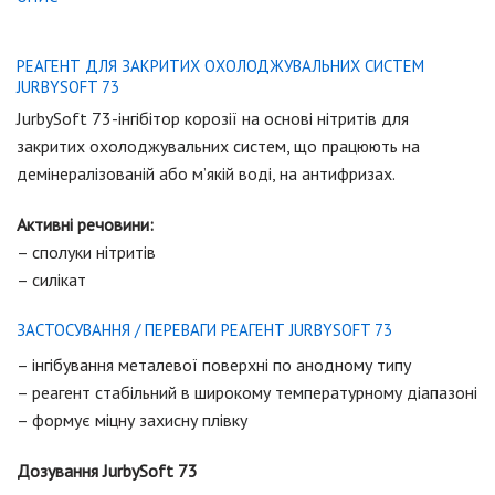
РЕАГЕНТ ДЛЯ ЗАКРИТИХ ОХОЛОДЖУВАЛЬНИХ СИСТЕМ
JURBYSOFT 73
JurbySoft 73-інгібітор корозії на основі нітритів для
закритих охолоджувальних систем, що працюють на
демінералізованій або м’якій воді, на антифризах.
Активні речовини:
– сполуки нітритів
– силікат
ЗАСТОСУВАННЯ / ПЕРЕВАГИ РЕАГЕНТ JURBYSOFT 73
– інгібування металевої поверхні по анодному типу
– реагент стабільний в широкому температурному діапазоні
– формує міцну захисну плівку
Дозування JurbySoft 73